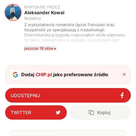
NAPISANE PRZEZ
A
Aleksander Kowal
Redaktor
Z wykształcenia romanista (język francuski oraz
hiszpański) ze specjalizacją z traduktologii.
Dziennikarską przygodę rozpocząłem około piętnastu
lat temu, początkowo w związku z recenzjami gier
komputerowych i filmów. Obecnie publikuję
jeszcze 16 słów ▸
zdecydowanie częściej na tematy związane z nauką
oraz technologią. W wolnym czasie uwielbiam
podróżować, śledzić kinowe i książkowe nowości, a
także uprawiać oraz oglądać sport.
Dodaj
CHIP.pl
jako preferowane źródło
UDOSTĘPNIJ
TWITTER
Kopiuj