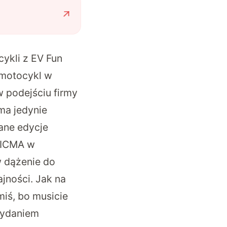
ykli z EV Fun
 motocykl w
w podejściu firmy
ma jedynie
ane edycje
 EICMA w
 dążenie do
jności. Jak na
miś, bo musicie
 wydaniem