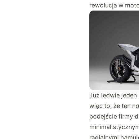
rewolucja w mot
Już ledwie jeden
więc to, że ten 
podejście firmy 
minimalistyczny
radialnymi hamul