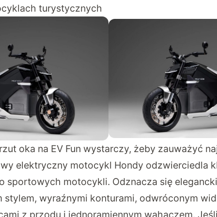
ocyklach turystycznych
 rzut oka na EV Fun wystarczy, żeby zauważyć na
nowy elektryczny motocykl Hondy odzwierciedla 
do sportowych motocykli. Odznacza się eleganck
m stylem, wyraźnymi konturami, odwróconym wid
cami z przodu i jednoramiennym wahaczem. Jeśli 