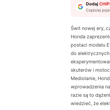
Dodaj
CHIP.
Częściej poj
Świt nowej ery, 
Honda zaprezento
postaci modelu E
do elektrycznych
eksperymentowała
skuterów i motoc
Mediolanie, Hond
wprowadzenia na 
razie są to dążen
wiedzieć, że ele