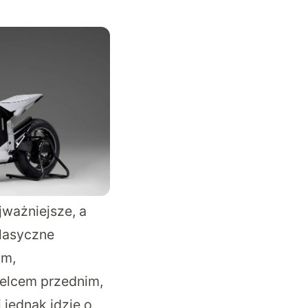
jważniejsze, a
klasyczne
im,
elcem przednim,
jednak idzie o