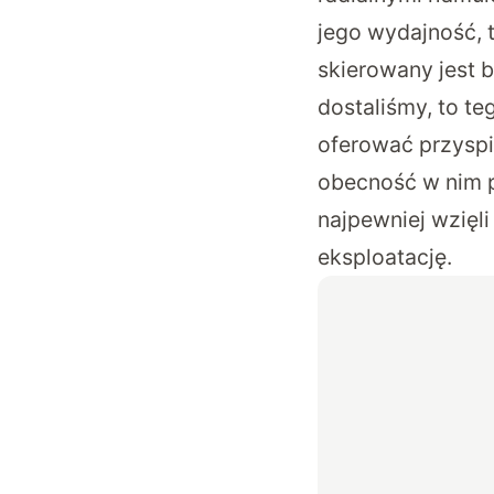
jego wydajność, 
skierowany jest 
dostaliśmy, to te
oferować przysp
obecność w nim p
najpewniej wzięl
eksploatację.