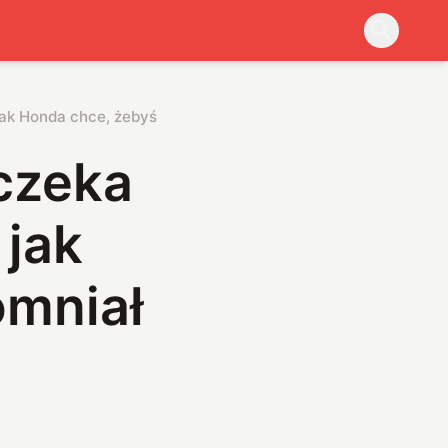
jak Honda chce, żebyś zapomniał o spalinówkach
czeka
 jak
omniał