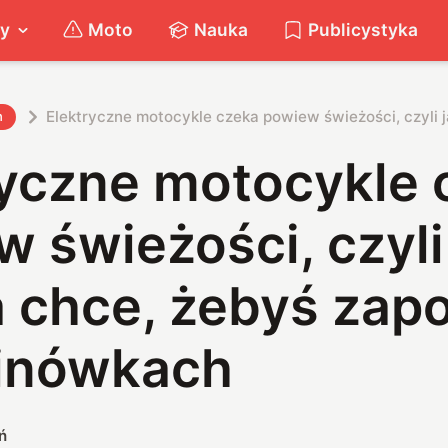
ty
Moto
Nauka
Publicystyka
Elektryczne motocykle czeka powiew świeżości, czyli 
h
ryczne motocykle 
 świeżości, czyli
 chce, żebyś zap
linówkach
ń