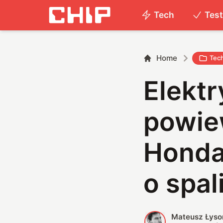
Tech
Tes
Home
Tec
Elekt
powiew
Honda
o spa
Mateusz Łyso
M