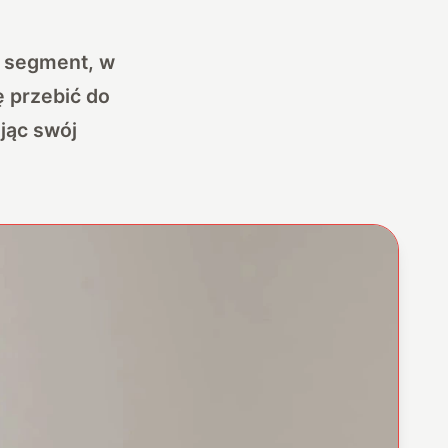
uż segment, w
ę przebić do
jąc swój