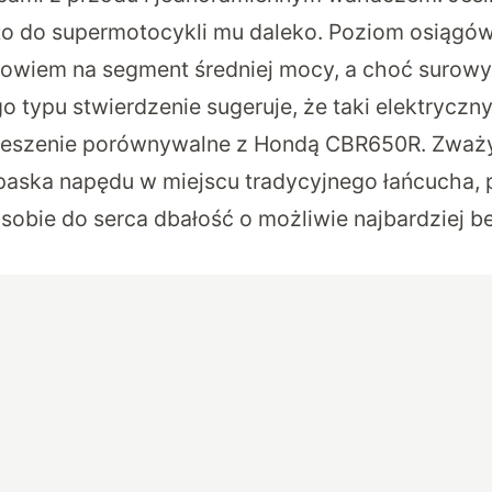
to do supermotocykli mu daleko. Poziom osiągó
bowiem na segment średniej mocy, a choć surow
go typu stwierdzenie sugeruje, że taki elektrycz
ieszenie porównywalne z Hondą CBR650R. Zważ
aska napędu w miejscu tradycyjnego łańcucha, p
i sobie do serca dbałość o możliwie najbardziej