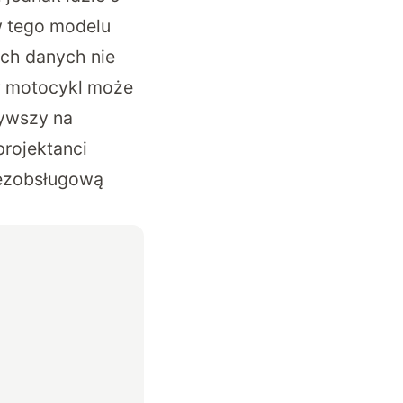
w tego modelu
ych danych nie
ny motocykl może
ywszy na
rojektanci
 bezobsługową