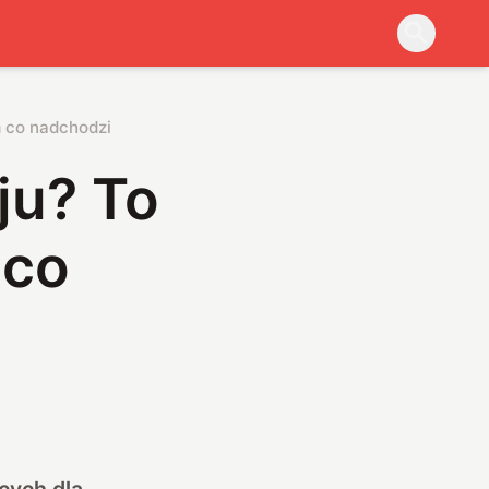
m co nadchodzi
ju? To
 co
cych dla