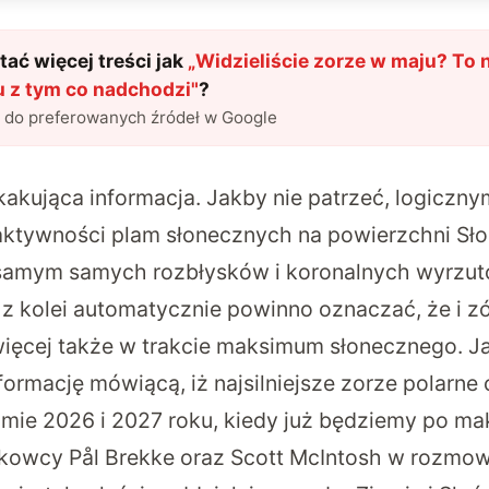
ać więcej treści jak
„
Widzieliście zorze w maju? To 
 z tym co nadchodzi
"
?
l do preferowanych źródeł w Google
akująca informacja. Jakby nie patrzeć, logicznym
tywności plam słonecznych na powierzchni Sło
m samym samych rozbłysków i koronalnych wyrzu
o z kolei automatycznie powinno oznaczać, że i z
więcej także w trakcie maksimum słonecznego. J
ormację mówiącą, iż najsilniejsze zorze polarne
omie 2026 i 2027 roku, kiedy już będziemy po m
kowcy Pål Brekke oraz Scott McIntosh w rozmow