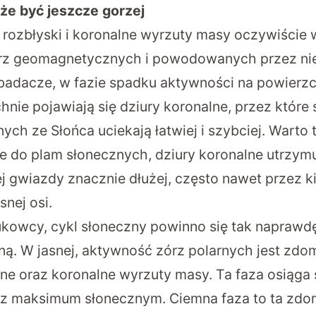
że być jeszcze gorzej
 rozbłyski i koronalne wyrzuty masy oczywiście
urz geomagnetycznych i powodowanych przez nie
 badacze, w fazie spadku aktywności na powierzc
nie pojawiają się dziury koronalne, przez które 
ch ze Słońca uciekają łatwiej i szybciej. Warto 
e do plam słonecznych, dziury koronalne utrzymu
j gwiazdy znacznie dłużej, często nawet przez k
nej osi.
kowcy, cykl słoneczny powinno się tak naprawdę
emną. W jasnej, aktywność zórz polarnych jest zd
zne oraz koronalne wyrzuty masy. Ta faza osiąga
 z maksimum słonecznym. Ciemna faza to ta zd