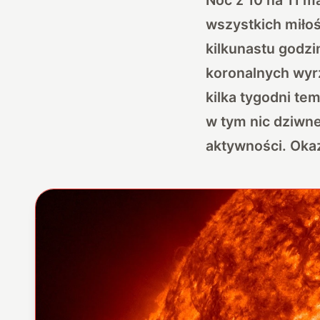
wszystkich miło
kilkunastu godz
koronalnych wyr
kilka tygodni te
w tym nic dziwn
aktywności. Okaz