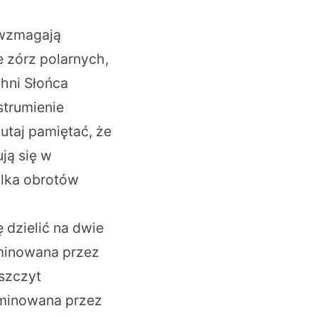
 wzmagają
 zórz polarnych,
hni Słońca
strumienie
tutaj pamiętać, że
ją się w
ilka obrotów
 dzielić na dwie
ominowana przez
 szczyt
ominowana przez