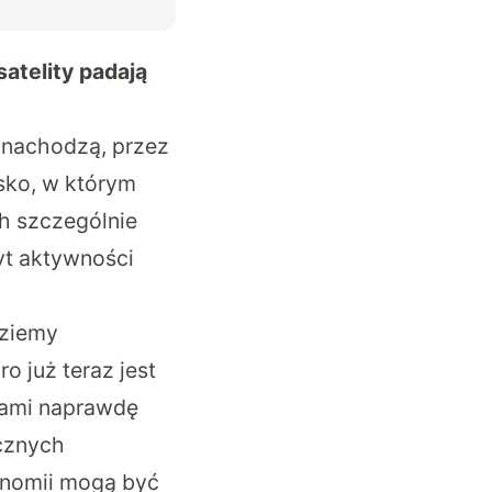
atelity padają
 nachodzą, przez
sko, w którym
h szczególnie
yt aktywności
dziemy
 już teraz jest
 nami naprawdę
icznych
ronomii mogą być