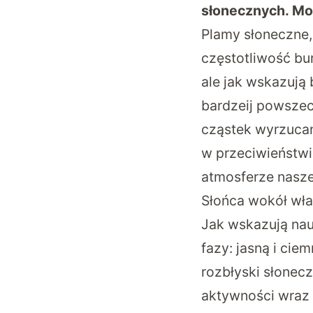
słonecznych. Mo
Plamy słoneczne,
częstotliwość b
ale jak wskazują
bardzeij powszech
cząstek wyrzucany
w przeciwieństwi
atmosferze nasze
Słońca wokół włas
Jak wskazują nau
fazy: jasną i ci
rozbłyski słonec
aktywności wraz