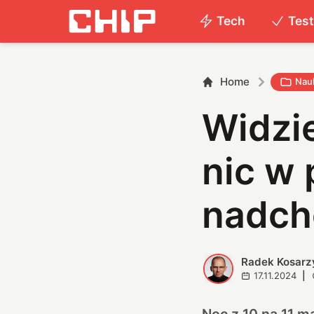
Tech
Tes
Home
Nau
Widzie
nic w
nadch
Radek Kosarz
R
17.11.2024
|
Noc z 10 na 11 m