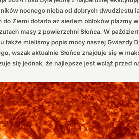
śników nocnego nieba od dobrych dwudziestu la
in do Ziemi dotarło aż siedem obłoków plazmy 
zutach masy z powierzchni Słońca. W paździer
mu także mieliśmy popis mocy naszej Gwiazdy D
ego, wszak aktualnie Słońce znajduje się w ma
uje się jednak, że najlepsze jest wciąż przed n