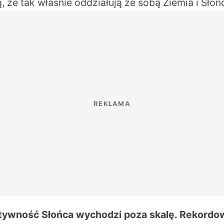
 że tak właśnie oddziałują ze sobą Ziemia i Słoń
tywność Słońca wychodzi poza skalę. Rekordow