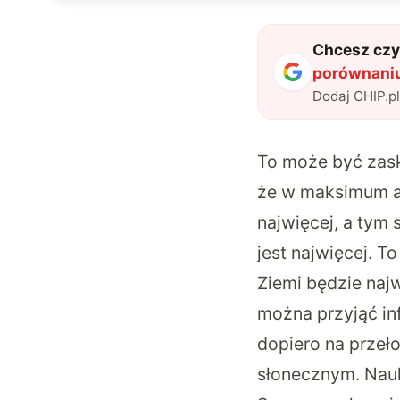
Chcesz czyt
porównaniu
Dodaj CHIP.p
To może być zask
że w maksimum ak
najwięcej, a ty
jest najwięcej. T
Ziemi będzie naj
można przyjąć inf
dopiero na przeł
słonecznym. Nau