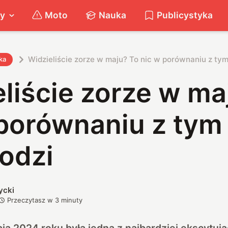
ty
Moto
Nauka
Publicystyka
Widzieliście zorze w maju? To nic w porównaniu z ty
ka
liście zorze w ma
 porównaniu z tym
odzi
ycki
Przeczytasz w
3
minuty
aja 2024 roku była jedną z najbardziej ekscytują