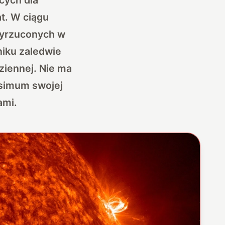
t. W ciągu
wyrzuconych w
niku zaledwie
ziennej. Nie ma
ksimum swojej
ami.