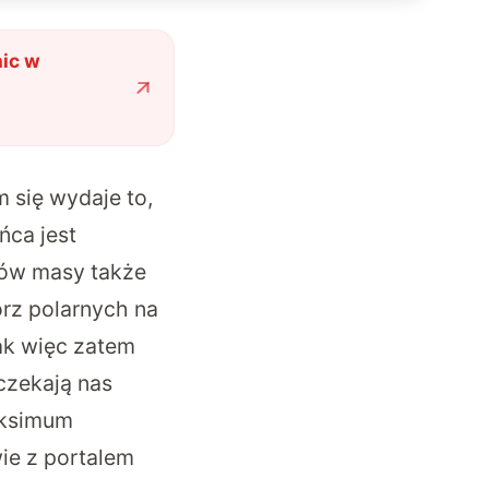
nic w
 się wydaje to,
ńca jest
tów masy także
órz polarnych na
ak więc zatem
 czekają nas
aksimum
ie z portalem