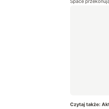
Space
przekonują,
Czytaj także:
Ak