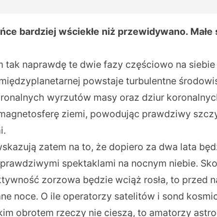
ńce bardziej wściekłe niż przewidywano. Małe s
tak naprawdę te dwie fazy częściowo na siebie
 międzyplanetarnej powstaje turbulentne środowi
ronalnych wyrzutów masy oraz dziur koronalnyc
 magnetosferę ziemi, powodując prawdziwy szcz
i.
kazują zatem na to, że dopiero za dwa lata bę
prawdziwymi spektaklami na nocnym niebie. Skoro
aktywność zorzowa będzie wciąż rosła, to przed
ne noce. O ile operatorzy satelitów i sond kosm
akim obrotem rzeczy nie cieszą, to amatorzy ast