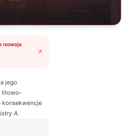
do rozwoju
 a jego
 litowo-
ne konsekwencje
istry A
.