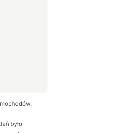
samochodów.
dań było