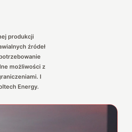
ej produkcji
awialnych źródeł
zapotrzebowanie
lne możliwości z
raniczeniami. I
oltech Energy.