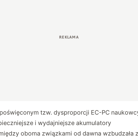
 poświęconym tzw. dysproporcji EC-PC naukow
ieczniejsze i wydajniejsze akumulatory
 między oboma związkami od dawna wzbudzała za