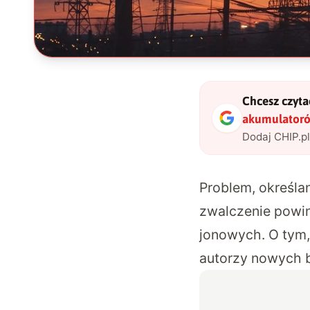
Chcesz czytać
akumulatorów
Dodaj CHIP.p
Problem, określan
zwalczenie powin
jonowych. O tym,
autorzy nowych 