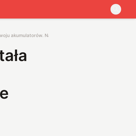
zwoju akumulatorów. Nareszcie udało się znaleźć na nią sposó
tała
ie