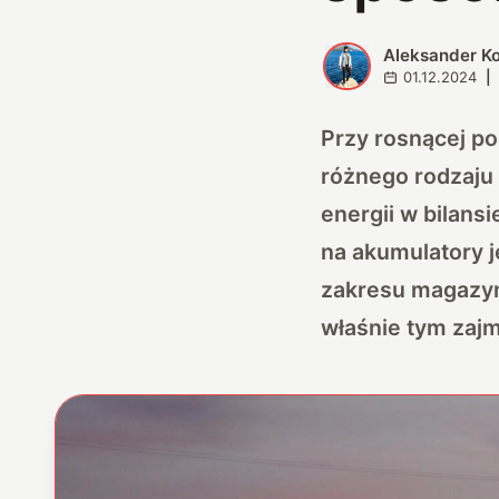
Aleksander K
A
01.12.2024
|
Przy rosnącej p
różnego rodzaju 
energii w bilans
na akumulatory 
zakresu magazyno
właśnie tym zajm