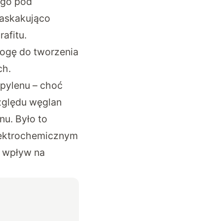
ego pod
zaskakująco
afitu.
ogę do tworzenia
ch.
opylenu – choć
 względu węglan
nu. Było to
elektrochemicznym
y wpływ na