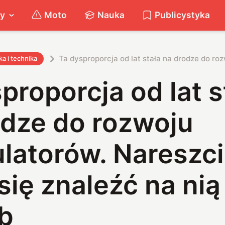
ty
Moto
Nauka
Publicystyka
Ta dysproporcja od lat stała na drodze do ro
a i technika
proporcja od lat s
odze do rozwoju
latorów. Nareszc
się znaleźć na nią
b