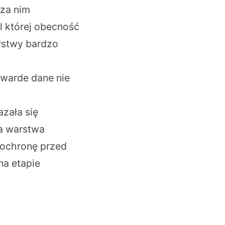
 za nim
l której obecność
arstwy bardzo
warde dane nie
zała się
ka warstwa
 ochronę przed
na etapie