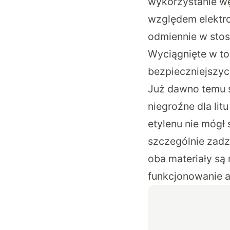
wykorzystanie wę
względem elektr
odmiennie w sto
Wyciągnięte w t
bezpieczniejszyc
Już dawno temu st
niegroźne dla litu
etylenu nie mógł 
szczególnie zadz
oba materiały są
funkcjonowanie a