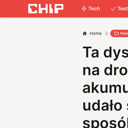
Tech
Tes
Home
Nauk
Ta dys
na dr
akumu
udało 
sposó