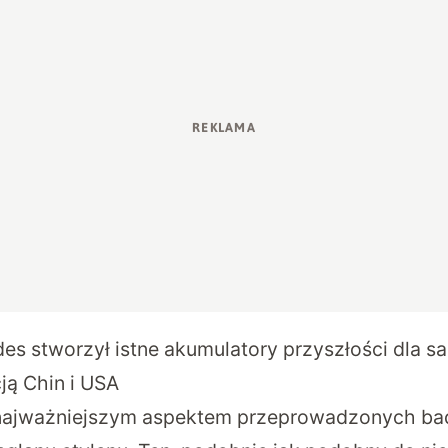
es stworzył istne akumulatory przyszłości dla 
ją Chin i USA
, najważniejszym aspektem przeprowadzonych ba