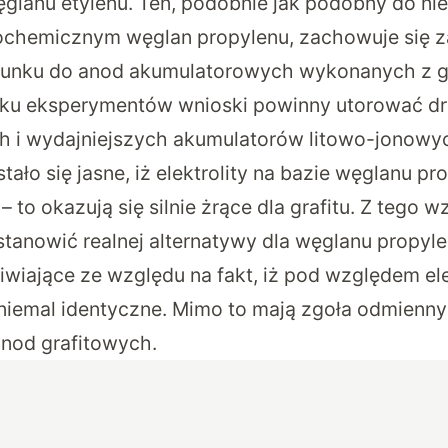
glanu etylenu. Ten, podobnie jak podobny do ni
ochemicznym węglan propylenu, zachowuje się 
sunku do anod akumulatorowych wykonanych z gr
oku eksperymentów wnioski powinny utorować dr
h i wydajniejszych akumulatorów litowo-jonowy
ało się jasne, iż elektrolity na bazie węglanu pr
 – to okazują się silnie żrące dla grafitu. Z tego
stanowić realnej alternatywy dla węglanu propyle
iwiające ze względu na fakt, iż pod względem 
 niemal identyczne. Mimo to mają zgoła odmienn
nod grafitowych.