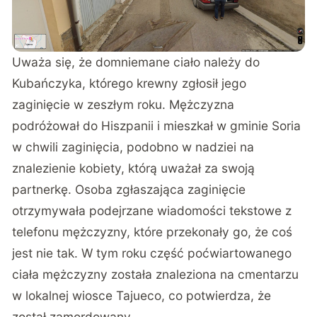
Uważa się, że domniemane ciało należy do
Kubańczyka, którego krewny
zgłosił jego
zaginięcie
w zeszłym roku. Mężczyzna
podróżował do Hiszpanii i mieszkał w gminie Soria
w chwili zaginięcia, podobno w nadziei na
znalezienie kobiety, którą uważał za swoją
partnerkę. Osoba zgłaszająca zaginięcie
otrzymywała podejrzane wiadomości tekstowe z
telefonu mężczyzny, które przekonały go, że coś
jest nie tak. W tym roku część poćwiartowanego
ciała mężczyzny została znaleziona na cmentarzu
w lokalnej wiosce Tajueco, co potwierdza, że
został zamordowany.