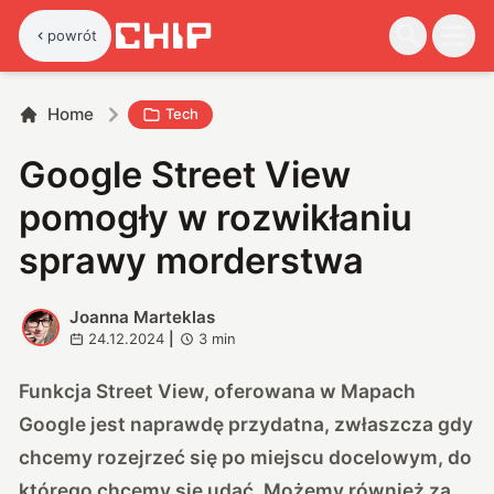
powrót
Home
Tech
Google Street View
pomogły w rozwikłaniu
sprawy morderstwa
Joanna Marteklas
J
24.12.2024
|
3
min
Funkcja Street View, oferowana w Mapach
Google jest naprawdę przydatna, zwłaszcza gdy
chcemy rozejrzeć się po miejscu docelowym, do
którego chcemy się udać. Możemy również za