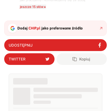
jaki pracujemy i komunikujemy się ze sobą.
Szczególnie interesuje mnie relacja między rozwojem
jeszcze 15 słów ▸
technologii a współczesną popkulturą. W wolnych
chwilach zakopuję się w książkach i komiksach —
najczęściej w fantastyce i wuxia.
Dodaj
CHIP.pl
jako preferowane źródło
UDOSTĘPNIJ
TWITTER
Kopiuj