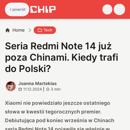
powrót
Home
Tech
Seria Redmi Note 14 już
poza Chinami. Kiedy trafi
do Polski?
Joanna Marteklas
J
11.12.2024
|
3
min
Xiaomi nie powiedziało jeszcze ostatniego
słowa w kwestii tegorocznych premier.
Debiutująca pod koniec września w Chinach
seria Redmi Note 14 pojawiła się właśnie w