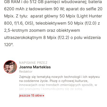
GB RAM i do 512 GB pamięci wbudowanej; bateria
6200 mAh z ładowaniem 90 W; aparat do selfie 20
Mpix. Z tyłu: aparat główny 50 Mpix (Light Hunter
800, f/1.6, OIS), teleobiektywem 50 Mpix (f/2.0) z
2,5-krotnym zoomem oraz obiektywem
ultraszerokokątnym 8 Mpix (f/2.2) o polu widzenia
120°.
NAPISANE PRZEZ
J
Joanna Marteklas
Redaktor
Zajmuję się tematyką nowych technologii i ich wpływu
na codzienne życie. Piszę o cyfrowej kulturze,
innowacjach oraz trendach zmieniających sposób, w
jaki pracujemy i komunikujemy się ze sobą.
Szczególnie interesuje mnie relacja między rozwojem
jeszcze 15 słów ▸
technologii a współczesną popkulturą. W wolnych
chwilach zakopuję się w książkach i komiksach —
najczęściej w fantastyce i wuxia.