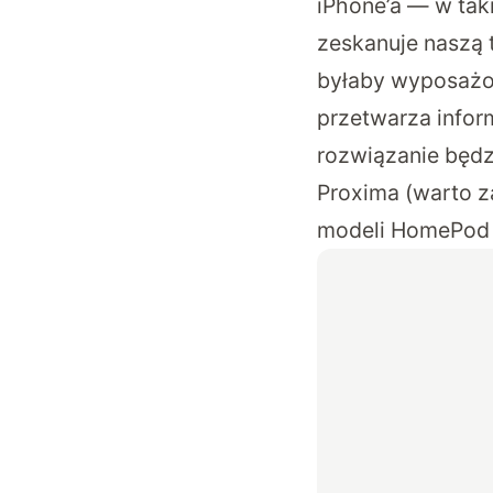
iPhone’a — w tak
zeskanuje naszą 
byłaby wyposażon
przetwarza infor
rozwiązanie będz
Proxima (warto z
modeli HomePod M