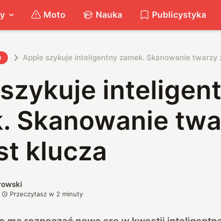
ty
Moto
Nauka
Publicystyka
Apple szykuje inteligentny zamek. Skanowanie twarzy 
h
szykuje inteligen
. Skanowanie twa
st klucza
rowski
Przeczytasz w
2
minuty
ce ma rozpocząć nową erę w kwestii inteligent