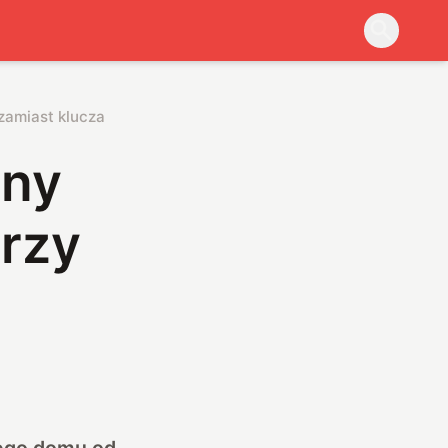
zamiast klucza
tny
rzy
nego domu od