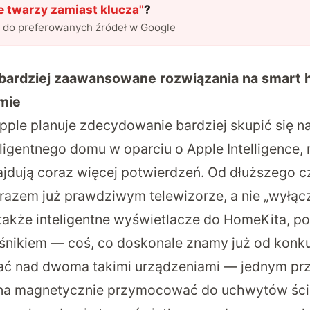
 twarzy zamiast klucza
"
?
l do preferowanych źródeł w Google
 bardziej zaawansowane rozwiązania na smart
mie
Apple planuje zdecydowanie bardziej skupić się 
ligentnego domu w oparciu o Apple Intelligence, 
najdują coraz więcej potwierdzeń. Od dłuższego c
 razem już prawdziwym telewizorze, a nie „wyłąc
 także inteligentne wyświetlacze do HomeKita, p
ośnikiem — coś, co doskonale znamy już od konku
ć nad dwoma takimi urządzeniami — jednym pr
żna magnetycznie przymocować do uchwytów ści