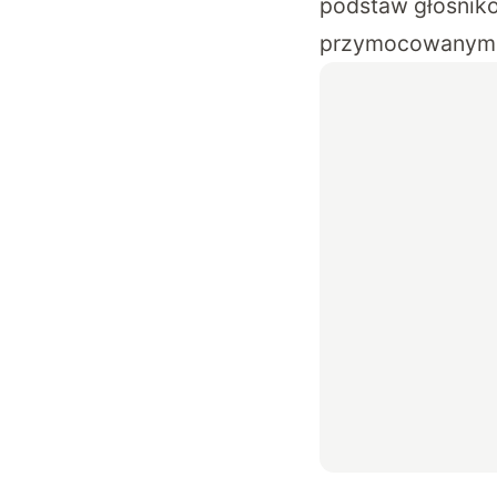
podstaw głośniko
przymocowanym d