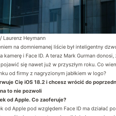
 / Laurenz Heymann
niem na domniemanej liście był inteligentny dz
a kamerę i Face ID. A teraz Mark Gurman donosi, 
pojawić się nawet już w przyszłym roku. Co wie
mku od firmy z nagryzionym jabłkiem w logo?
wuje Cię iOS 18.2 i chcesz wrócić do poprzedni
na to nie pozwoli
ek od Apple. Co zaoferuje?
ek od Apple pod względem Face ID ma działać p