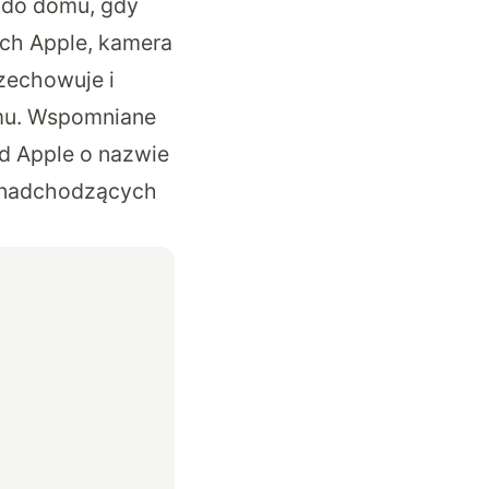
 do domu, gdy
ach Apple, kamera
zechowuje i
emu. Wspomniane
d Apple o nazwie
o nadchodzących