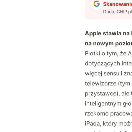
Skanowanie
Dodaj CHIP.p
Apple stawia na
na nowym pozio
Plotki o tym, że 
dotyczących inte
więcej sensu i z
telewizorze (tym
przystawce), ale
inteligentnym gł
rzekomo pracowa
iPada, który mo