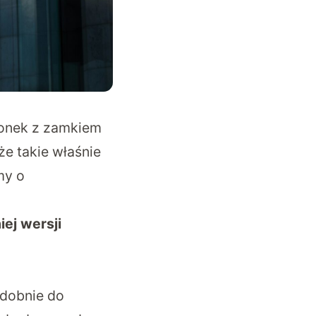
wonek z zamkiem
że takie właśnie
my o
ej wersji
odobnie do