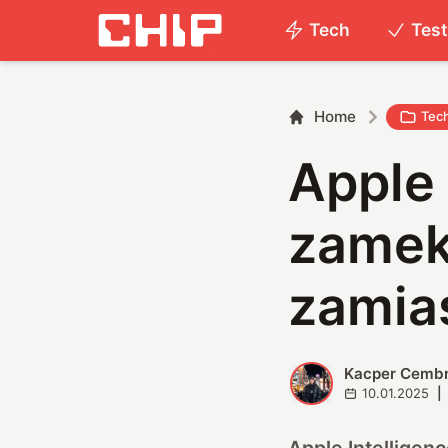
Tech
Tes
Home
Tec
Apple 
zamek
zamia
Kacper Cemb
K
10.01.2025
|
Apple Intelligen