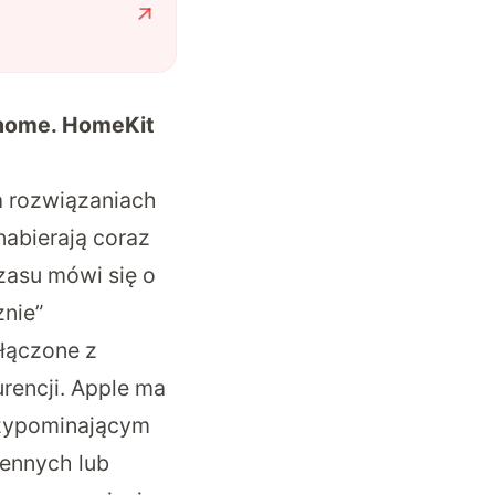
 home. HomeKit
na rozwiązaniach
nabierają coraz
zasu mówi się o
znie”
ołączone z
rencji. Apple ma
zypominającym
ennych lub