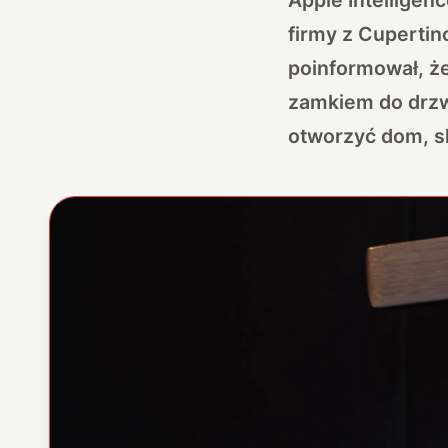
firmy z Cuperti
poinformował, ż
zamkiem do drzwi
otworzyć dom, s