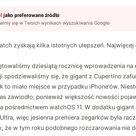
l
jako preferowane źródło
awimy się w Twoich wynikach wyszukiwania Google
tch zyskają kilka istotnych ulepszeń. Najwięcej
towaliśmy dziesiątą rocznicę wprowadzenia na 
ji spodziewaliśmy się, że gigant z Cupertino zafu
ak to miało miejsce w przypadku iPhone’ów. Nieste
 nas zawiodło, ponieważ większość nowości pojawi
a pośrednictwem watchOS 11. W dodatku gigant
Ultra, więc jesienna premiera zegarków była racz
k, że w tym roku podobnego rozczarowania nie 