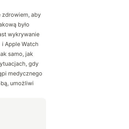
e zdrowiem, aby
takową było
ast wykrywanie
1 i Apple Watch
ak samo, jak
sytuacjach, gdy
stąpi medycznego
obą, umożliwi