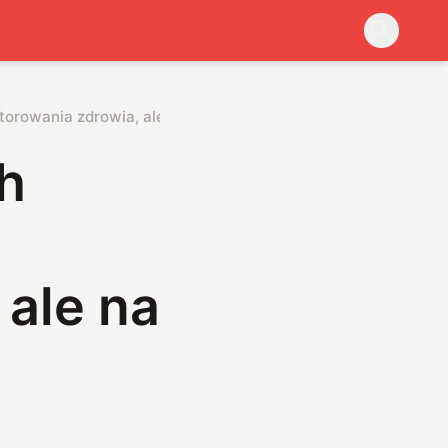
orowania zdrowia, ale na tym nie koniec
h
 ale na