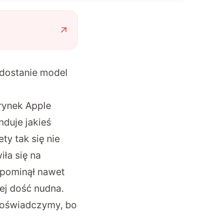
 dostanie model
rynek Apple
nduje jakieś
ty tak się nie
ła się na
 pominął nawet
ej dość nudna.
doświadczymy, bo