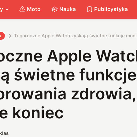
ty
Moto
Nauka
Publicystyka
Tegoroczne Apple Watch zyskają świetne funkcje monit
h
oczne Apple Watc
ą świetne funkcje
rowania zdrowia,
e koniec
klas