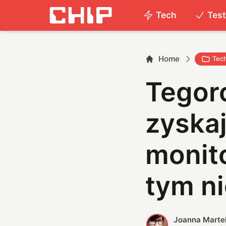
Tech
Tes
Home
Tec
Tegor
zyskaj
monito
tym ni
Joanna Marte
J