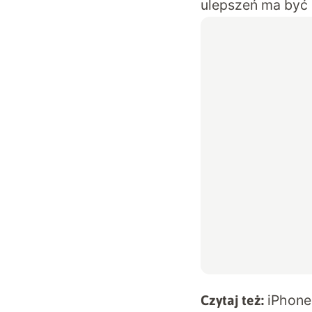
ulepszeń ma być
iPhone
Czytaj też: