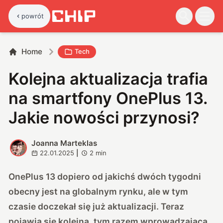
powrót
Home
Tech
Kolejna aktualizacja trafia
na smartfony OnePlus 13.
Jakie nowości przynosi?
Joanna Marteklas
J
22.01.2025
|
2
min
OnePlus 13 dopiero od jakichś dwóch tygodni
obecny jest na globalnym rynku, ale w tym
czasie doczekał się już aktualizacji. Teraz
pojawia się kolejna, tym razem wprowadzająca