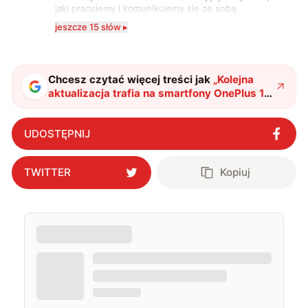
jaki pracujemy i komunikujemy się ze sobą.
Szczególnie interesuje mnie relacja między rozwojem
jeszcze 15 słów ▸
technologii a współczesną popkulturą. W wolnych
chwilach zakopuję się w książkach i komiksach —
najczęściej w fantastyce i wuxia.
Chcesz czytać więcej treści jak
„
Kolejna
aktualizacja trafia na smartfony OnePlus 13.
Jakie nowości przynosi?
"
?
UDOSTĘPNIJ
TWITTER
Kopiuj