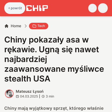
powrót
Home
Tech
Chiny pokazały asa w
rękawie. Ugną się nawet
najbardziej
zaawansowane myśliwce
stealth USA
Mateusz Łysoń
M
04.03.2025
|
3
min
Chiny mają wyjątkowy sprzęt, którego właśnie