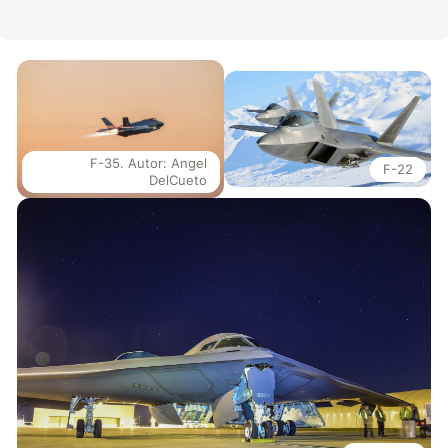
F-35. Autor: Angel
F-22
DelCueto