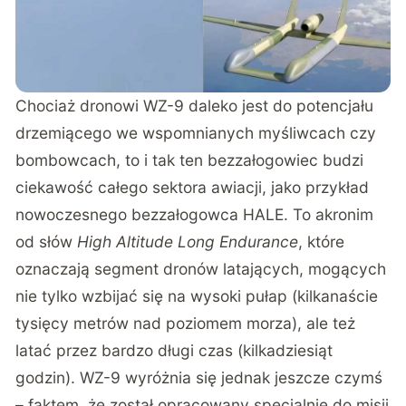
Chociaż dronowi WZ-9 daleko jest do potencjału
drzemiącego we wspomnianych myśliwcach czy
bombowcach, to i tak ten bezzałogowiec budzi
ciekawość całego sektora awiacji, jako przykład
nowoczesnego bezzałogowca HALE. To akronim
od słów
High Altitude Long Endurance
, które
oznaczają segment dronów latających, mogących
nie tylko wzbijać się na wysoki pułap (kilkanaście
tysięcy metrów nad poziomem morza), ale też
latać przez bardzo długi czas (kilkadziesiąt
godzin). WZ-9 wyróżnia się jednak jeszcze czymś
– faktem, że został opracowany specjalnie do misji