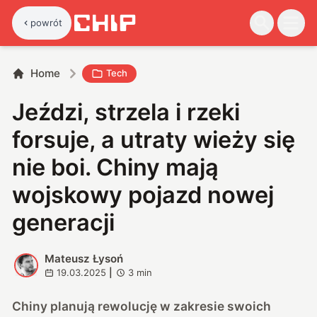
powrót
Home
Tech
Jeździ, strzela i rzeki
forsuje, a utraty wieży się
nie boi. Chiny mają
wojskowy pojazd nowej
generacji
Mateusz Łysoń
M
19.03.2025
|
3
min
Chiny planują rewolucję w zakresie swoich