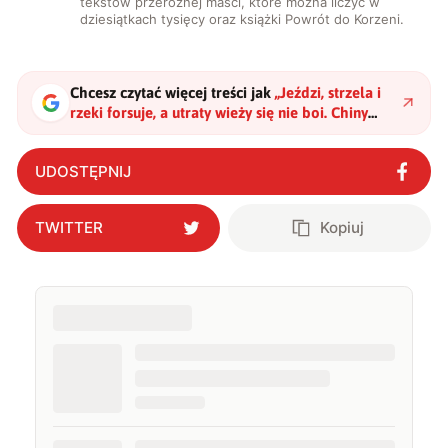
tekstów przeróżnej maści, które można liczyć w
dziesiątkach tysięcy oraz książki Powrót do Korzeni.
Chcesz czytać więcej treści jak
„
Jeździ, strzela i
rzeki forsuje, a utraty wieży się nie boi. Chiny
mają wojskowy pojazd nowej generacji
"
?
UDOSTĘPNIJ
TWITTER
Kopiuj