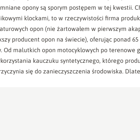
omniane opony są sporym postępem w tej kwestii. C
tikowymi klockami, to w rzeczywistości firma produ
iaturowych opon (nie żartowałem w pierwszym akap
ększy producent opon na świecie), oferując ponad 65
w. Od malutkich opon motocyklowych po terenowe 
orzystania kauczuku syntetycznego, którego produk
rzyczynia się do zanieczyszczenia środowiska. Dlat