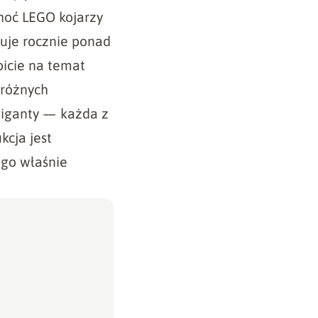
hoć LEGO kojarzy
kuje rocznie ponad
icie na temat
 różnych
giganty — każda z
cja jest
ego właśnie