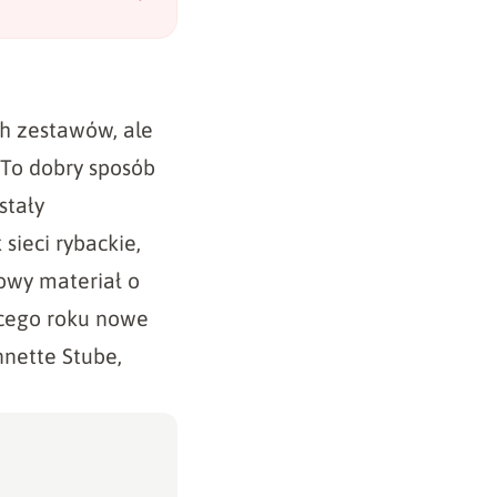
ch zestawów, ale
 To dobry sposób
stały
ieci rybackie,
nowy materiał o
ącego roku nowe
nette Stube,