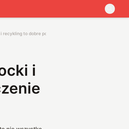
 i recykling to dobre połączenie
ocki i
czenie
to nie wszystko.