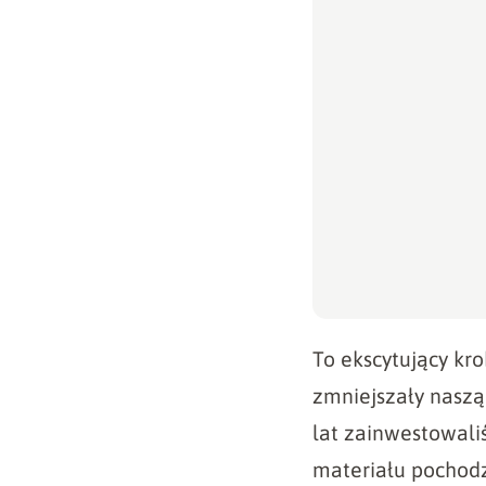
To ekscytujący kr
zmniejszały naszą
lat zainwestowal
materiału pochodz