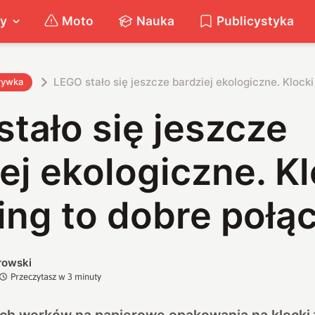
ty
Moto
Nauka
Publicystyka
LEGO stało się jeszcze bardziej ekologiczne. Klocki
rywka
tało się jeszcze
ej ekologiczne. Kl
ing to dobre połą
rowski
Przeczytasz w
3
minuty
ch worków na papierowe opakowania na klocki 