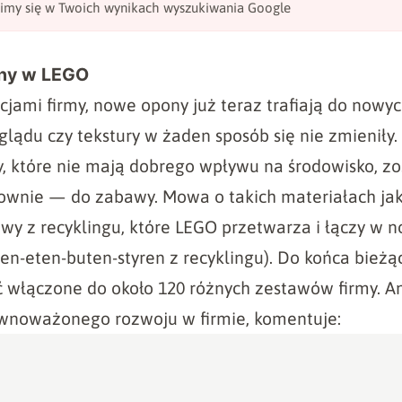
wimy się w Twoich wynikach wyszukiwania Google
ony w LEGO
cjami firmy, nowe opony już teraz trafiają do nowy
ądu czy tekstury w żaden sposób się nie zmieniły.
y, które nie mają dobrego wpływu na środowisko, zo
wnie — do zabawy. Mowa o takich materiałach jak s
ikowy z recyklingu, które LEGO przetwarza i łączy w 
ren-eten-buten-styren z recyklingu). Do końca bież
 włączone do około 120 różnych zestawów firmy. An
ównoważonego rozwoju w firmie, komentuje: