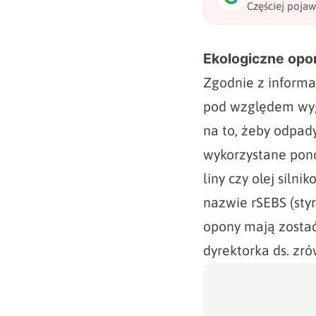
Częściej poja
Ekologiczne op
Zgodnie z informa
pod względem wygl
na to, żeby odpad
wykorzystane pono
liny czy olej siln
nazwie rSEBS (sty
opony mają zostać
dyrektorka ds. zr