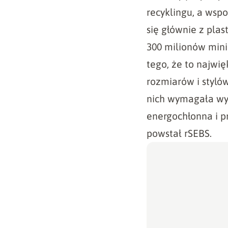
recyklingu, a wsp
się głównie z plas
300 milionów min
tego, że to najwi
rozmiarów i styló
nich wymagała wyk
energochłonna i p
powstał rSEBS.