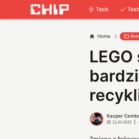
Tech
Tes
Home
Roz
LEGO s
bardzi
recykl
Kacper Cemb
K
|
11.03.2025
Zmiana z foliowy