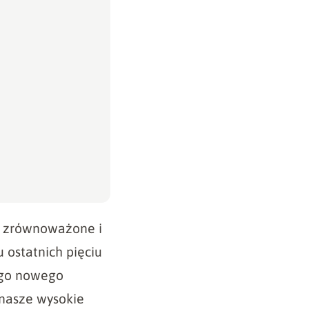
ej zrównoważone i
 ostatnich pięciu
ego nowego
 nasze wysokie