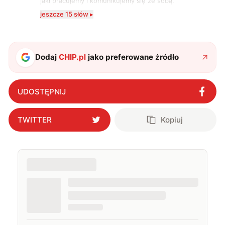
jaki pracujemy i komunikujemy się ze sobą.
Szczególnie interesuje mnie relacja między rozwojem
jeszcze 15 słów ▸
technologii a współczesną popkulturą. W wolnych
chwilach zakopuję się w książkach i komiksach —
najczęściej w fantastyce i wuxia.
Dodaj
CHIP.pl
jako preferowane źródło
UDOSTĘPNIJ
TWITTER
Kopiuj