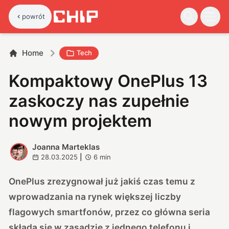
powrót
Home
Tech
Kompaktowy OnePlus 13
zaskoczy nas zupełnie
nowym projektem
Joanna Marteklas
J
28.03.2025
|
6
min
OnePlus zrezygnował już jakiś czas temu z
wprowadzania na rynek większej liczby
flagowych smartfonów, przez co główna seria
składa się w zasadzie z jednego telefonu i