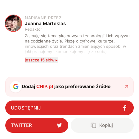
NAPISANE PRZEZ
J
Joanna Marteklas
Redaktor
Zajmuję się tematyką nowych technologii i ich wpływu
na codzienne życie. Piszę o cyfrowej kulturze,
innowacjach oraz trendach zmieniających sposób, w
jaki pracujemy i komunikujemy się ze sobą.
Szczególnie interesuje mnie relacja między rozwojem
jeszcze 15 słów ▸
technologii a współczesną popkulturą. W wolnych
chwilach zakopuję się w książkach i komiksach —
najczęściej w fantastyce i wuxia.
Dodaj
CHIP.pl
jako preferowane źródło
UDOSTĘPNIJ
TWITTER
Kopiuj