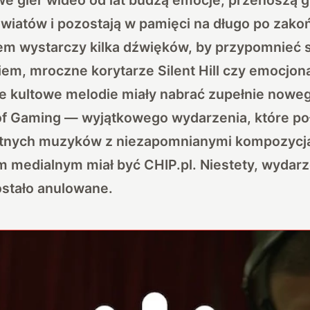
wiatów i pozostają w pamięci na długo po zako
em wystarczy kilka dźwięków, by przypomnieć 
iem, mroczne korytarze Silent Hill czy emocjo
Te kultowe melodie miały nabrać zupełnie nowe
f Gaming — wyjątkowego wydarzenia, które po
itnych muzyków z niezapomnianymi kompozycjam
 medialnym miał być CHIP.pl. Niestety, wydarz
ostało anulowane.