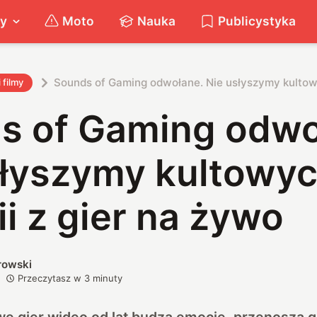
ty
Moto
Nauka
Publicystyka
Sounds of Gaming odwołane. Nie usłyszymy kultowy
i filmy
s of Gaming odwo
słyszymy kultowy
i z gier na żywo
rowski
Przeczytasz w
3
minuty
e gier wideo od lat budzą emocje, przenoszą 