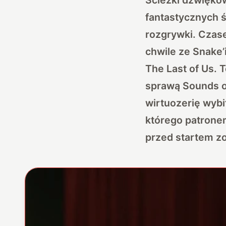
fantastycznych ś
rozgrywki. Czas
chwile ze Snake’
The Last of Us. 
sprawą Sounds o
wirtuozerię wyb
którego patronem
przed startem z