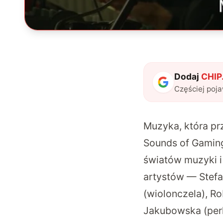
Dodaj
CHIP.
Częściej poj
Muzyka, która pr
Sounds of Gamin
światów muzyki i
artystów — Stefa
(wiolonczela), Ro
Jakubowska (perk