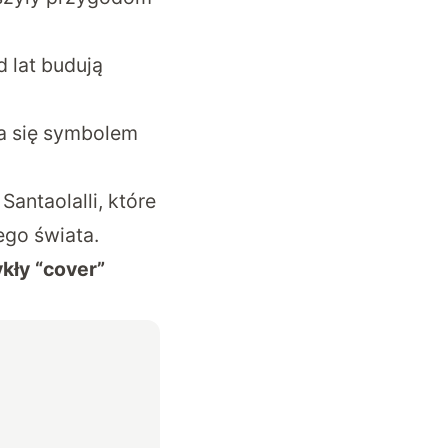
 lat budują
ła się symbolem
antaolalli, które
ego świata.
kły “cover”