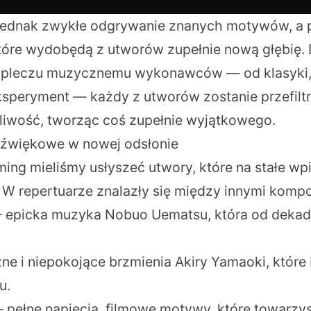
 jednak zwykłe odgrywanie znanych motywów, a 
 które wydobędą z utworów zupełnie nową głębię. 
pleczu muzycznemu wykonawców — od klasyki,
eksperyment — każdy z utworów zostanie przefilt
liwość, tworząc coś zupełnie wyjątkowego.
dźwiękowe w nowej odsłonie
ing mieliśmy usłyszeć utwory, które na stałe wpi
. W repertuarze znalazły się między innymi kompo
I – epicka muzyka Nobuo Uematsu, która od deka
.
czne i niepokojące brzmienia Akiry Yamaoki, któr
u.
 – pełne napięcia, filmowe motywy, które towarz