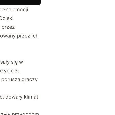
pełne emocji
Dzięki
 przez
rowany przez ich
sały się w
zycje z:
d porusza graczy
e budowały klimat
yszyły przygodom