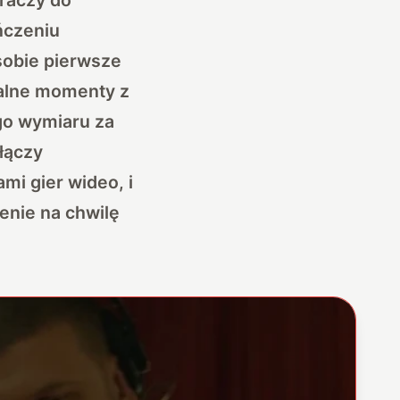
ńczeniu
sobie pierwsze
nalne momenty z
go wymiaru za
łączy
i gier wideo, i
enie na chwilę