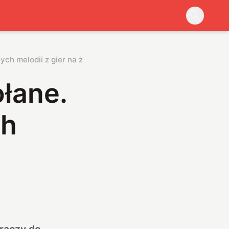
ch melodii z gier na żywo
łane.
ch
graczy do