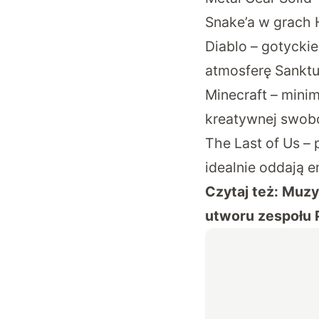
Snake’a w grach 
Diablo – gotycki
atmosferę Sanktu
Minecraft – mini
kreatywnej swob
The Last of Us – 
idealnie oddają 
Czytaj też:
Muzyk
utworu zespołu 