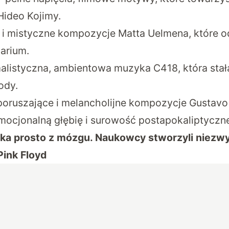
Hideo Kojimy.
e i mistyczne kompozycje Matta Uelmena, które od
arium.
malistyczna, ambientowa muzyka C418, która sta
ody.
poruszające i melancholijne kompozycje Gustavo S
emocjonalną głębię i surowość postapokaliptyczn
a prosto z mózgu. Naukowcy stworzyli niezwy
Pink Floyd