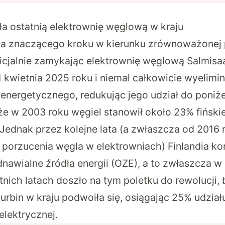
ła ostatnią elektrownię węglową w kraju
ła znaczącego kroku w kierunku zrównoważonej 
ficjalnie zamykając elektrownię węglową Salmisaa
1 kwietnia 2025 roku i niemal całkowicie wyelimi
energetycznego, redukując jego udział do poniżej
 że w 2003 roku węgiel stanowił około 23% fińsk
Jednak przez kolejne lata (a zwłaszcza od 2016 r
 porzucenia węgla w elektrowniach) Finlandia k
nawialne źródła energii (OZE), a to zwłaszcza w
tnich latach doszło na tym poletku do rewolucji,
urbin w kraju podwoiła się, osiągając 25% udział
elektrycznej.