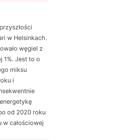
przyszłości
ri w Helsinkach.
nowało węgiel z
 1%. Jest to o
iego miksu
oku i
onsekwentnie
 energetykę
 bo od 2020 roku
u w całościowej