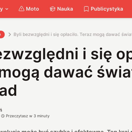
ty
Moto
Nauka
Publicystyka
Byli bezwzględni i się opłaciło. Teraz mogą dawać świa
h
ezwzględni i się op
 mogą dawać świa
ład
ń
Przeczytasz w
3
minuty
wolucja może być szybka i efektowna. Ten kraj