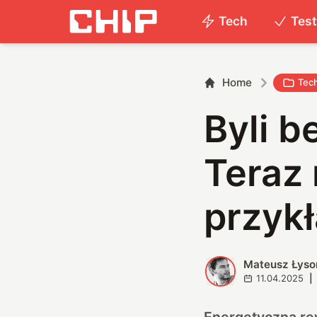
Tech
Tes
Home
Tec
Byli b
Teraz
przyk
Mateusz Łyso
M
11.04.2025
|
Energetyczna re