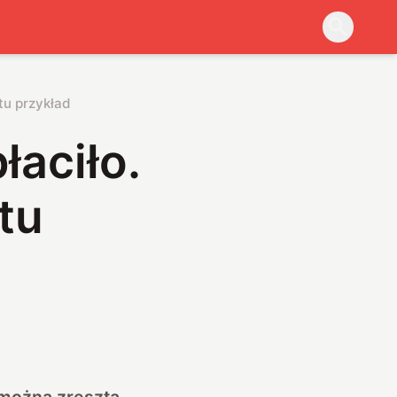
tu przykład
łaciło.
tu
 można zresztą