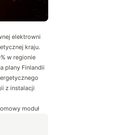
wnej elektrowni
tycznej kraju.
0% w regionie
a plany Finlandii
energetycznego
 z instalacji
zełomowy moduł