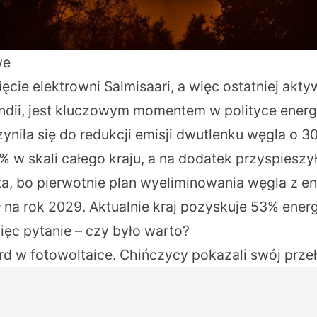
we
ie elektrowni Salmisaari, a więc ostatniej akty
ndii, jest kluczowym momentem w polityce energe
yniła się do redukcji emisji dwutlenku węgla o 3
% w skali całego kraju, a na dodatek przyspieszył
ata, bo pierwotnie plan wyeliminowania węgla z 
a rok 2029. Aktualnie kraj pozyskuje 53% energii
ięc pytanie – czy było warto?
rd w fotowoltaice. Chińczycy pokazali swój pr