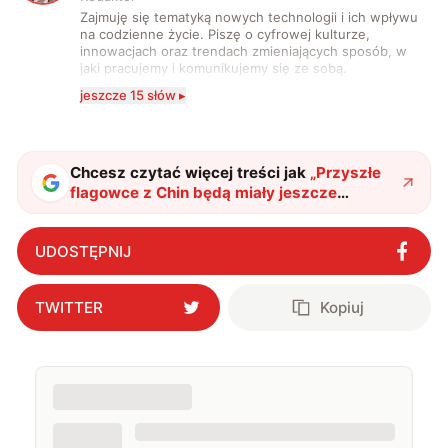
Zajmuję się tematyką nowych technologii i ich wpływu
na codzienne życie. Piszę o cyfrowej kulturze,
innowacjach oraz trendach zmieniających sposób, w
jaki pracujemy i komunikujemy się ze sobą.
Szczególnie interesuje mnie relacja między rozwojem
jeszcze 15 słów ▸
technologii a współczesną popkulturą. W wolnych
chwilach zakopuję się w książkach i komiksach —
najczęściej w fantastyce i wuxia.
Chcesz czytać więcej treści jak
„
Przyszłe
flagowce z Chin będą miały jeszcze
większe baterie. Rozpoczyna się kolejny
wyścig?
"
?
UDOSTĘPNIJ
TWITTER
Kopiuj