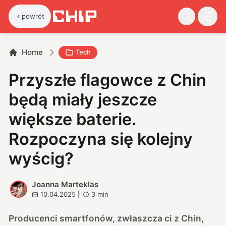
powrót
Home
Tech
Przyszłe flagowce z Chin
będą miały jeszcze
większe baterie.
Rozpoczyna się kolejny
wyścig?
Joanna Marteklas
J
10.04.2025
|
3
min
Producenci smartfonów, zwłaszcza ci z Chin,