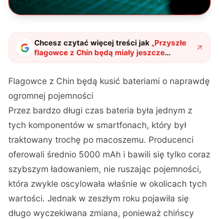
Chcesz czytać więcej treści jak
„
Przyszłe
flagowce z Chin będą miały jeszcze
większe baterie. Rozpoczyna się kolejny
wyścig?
"
?
Flagowce z Chin będą kusić bateriami o naprawdę
ogromnej pojemności
Przez bardzo długi czas bateria była jednym z
tych komponentów w smartfonach, który był
traktowany trochę po macoszemu. Producenci
oferowali średnio 5000 mAh i bawili się tylko coraz
szybszym ładowaniem, nie ruszając pojemności,
która zwykle oscylowała właśnie w okolicach tych
wartości. Jednak w zeszłym roku pojawiła się
długo wyczekiwana zmiana, ponieważ chińscy