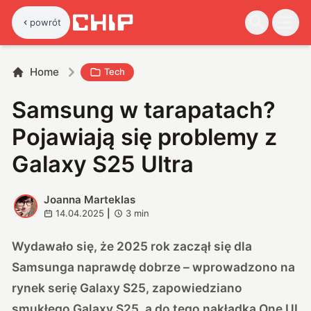
powrót
Home
Tech
Samsung w tarapatach?
Pojawiają się problemy z
Galaxy S25 Ultra
Joanna Marteklas
J
14.04.2025
|
3
min
Wydawało się, że 2025 rok zaczął się dla
Samsunga naprawdę dobrze – wprowadzono na
rynek serię Galaxy S25, zapowiedziano
smukłego Galaxy S25, a do tego nakładka One UI