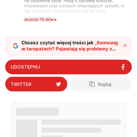
na codzienne życie. Piszę o cyfrowej kulturze,
innowacjach oraz trendach zmieniających sposób, w
jaki pracujemy i komunikujemy się ze sobą.
Szczególnie interesuje mnie relacja między rozwojem
jeszcze 15 słów ▸
technologii a współczesną popkulturą. W wolnych
chwilach zakopuję się w książkach i komiksach —
najczęściej w fantastyce i wuxia.
Chcesz czytać więcej treści jak
„
Samsung
w tarapatach? Pojawiają się problemy z
Galaxy S25 Ultra
"
?
UDOSTĘPNIJ
TWITTER
Kopiuj