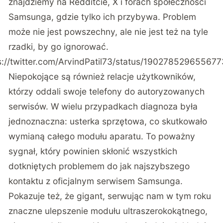
znajdziemy na
Redditcie
,
X
i
forach społeczności
Samsunga
, gdzie tylko ich przybywa. Problem
może nie jest powszechny, ale nie jest też na tyle
rzadki, by go ignorować.
s://twitter.com/ArvindPatil73/status/19027852965567
Niepokojące są również relacje użytkowników,
którzy oddali swoje telefony do autoryzowanych
serwisów. W wielu przypadkach diagnoza była
jednoznaczna: usterka sprzętowa, co skutkowało
wymianą całego modułu aparatu. To poważny
sygnał, który powinien skłonić wszystkich
dotkniętych problemem do jak najszybszego
kontaktu z oficjalnym serwisem Samsunga.
Pokazuje też, że gigant, serwując nam w tym roku
znaczne ulepszenie modułu ultraszerokokątnego,