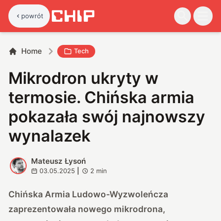
powrót
Home
Tech
Mikrodron ukryty w
termosie. Chińska armia
pokazała swój najnowszy
wynalazek
Mateusz Łysoń
M
03.05.2025
|
2
min
Chińska Armia Ludowo-Wyzwoleńcza
zaprezentowała nowego mikrodrona,