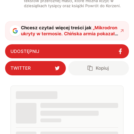
tekstów przeróżnej maści, które można liczyć w
dziesiątkach tysięcy oraz książki Powrót do Korzeni.
Chcesz czytać więcej treści jak
„
Mikrodron
ukryty w termosie. Chińska armia pokazała
swój najnowszy wynalazek
"
?
UDOSTĘPNIJ
TWITTER
Kopiuj