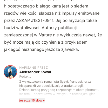
hipotetycznego białego karła jest o siedem
rzędów wielkości słabsza niż impulsy emitowane
przez ASKAP J1831-0911. Jej polaryzacja także
budzi wątpliwości. Autorzy publikacji
zamieszczonej w
Nature
nie wykluczają nawet, że
być może mają do czynienia z przykładem
jakiegoś nieznanego jeszcze zjawiska.
NAPISANE PRZEZ
A
Aleksander Kowal
Redaktor
Z wykształcenia romanista (język francuski oraz
hiszpański) ze specjalizacją z traduktologii.
Dziennikarską przygodę rozpocząłem około piętnastu
lat temu, początkowo w związku z recenzjami gier
komputerowych i filmów. Obecnie publikuję
jeszcze 16 słów ▸
zdecydowanie częściej na tematy związane z nauką
oraz technologią. W wolnym czasie uwielbiam