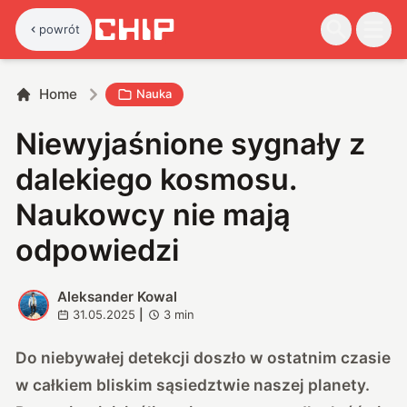
powrót
Home
Nauka
Niewyjaśnione sygnały z
dalekiego kosmosu.
Naukowcy nie mają
odpowiedzi
Aleksander Kowal
A
31.05.2025
|
3
min
Do niebywałej detekcji doszło w ostatnim czasie
w całkiem bliskim sąsiedztwie naszej planety.