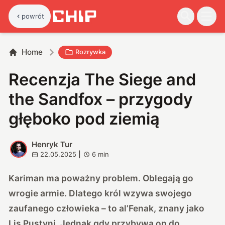
powrót
Home
Rozrywka
Recenzja The Siege and
the Sandfox – przygody
głęboko pod ziemią
Henryk Tur
H
22.05.2025
|
6
min
Kariman ma poważny problem. Oblegają go
wrogie armie. Dlatego król wzywa swojego
zaufanego człowieka – to al’Fenak, znany jako
Lis Pustyni. Jednak gdy przybywa on do