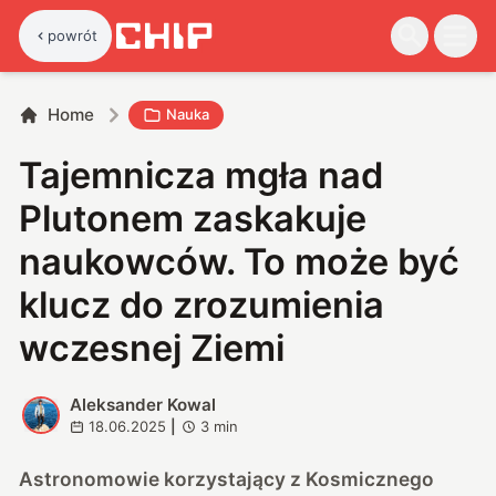
powrót
Home
Nauka
Tajemnicza mgła nad
Plutonem zaskakuje
naukowców. To może być
klucz do zrozumienia
wczesnej Ziemi
Aleksander Kowal
A
18.06.2025
|
3
min
Astronomowie korzystający z Kosmicznego