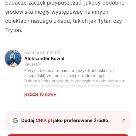
badacze zaczęli przypuszczać, jakoby podobne
środowiska mogły występować na innych
obiektach naszego układu, takich jak Tytan czy
Tryton.
NAPISANE PRZEZ
A
Aleksander Kowal
Redaktor
Z wykształcenia romanista (język francuski oraz
hiszpański) ze specjalizacją z traduktologii.
Dziennikarską przygodę rozpocząłem około piętnastu
lat temu, początkowo w związku z recenzjami gier
komputerowych i filmów. Obecnie publikuję
jeszcze 16 słów ▸
zdecydowanie częściej na tematy związane z nauką
oraz technologią. W wolnym czasie uwielbiam
podróżować, śledzić kinowe i książkowe nowości, a
także uprawiać oraz oglądać sport.
Dodaj
CHIP.pl
jako preferowane źródło