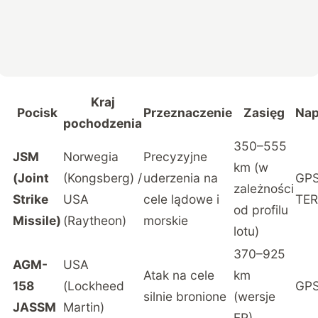
Kraj
Pocisk
Przeznaczenie
Zasięg
Nap
pochodzenia
350–555
JSM
Norwegia
Precyzyjne
km (w
(Joint
(Kongsberg) /
uderzenia na
GPS
zależności
Strike
USA
cele lądowe i
TER
od profilu
Missile)
(Raytheon)
morskie
lotu)
370–925
AGM-
USA
Atak na cele
km
158
(Lockheed
GPS
silnie bronione
(wersje
JASSM
Martin)
ER)