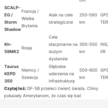
SCALP-
Francja /
EG /
Atak na cele
250–560
GPS
Wielka
Storm
strategiczne
km
TER
Brytania
Shadow
Cele
Kh-
stacjonarne na
300–500
INS
Rosja
59MK2
dużym
km
IIR
dystansie
Taurus
Głębokie
Niemcy /
500–600
GPS
KEPD
uderzenia na
Szwecja
km
TER
350
infrastrukturę
Czytaj też:
DF-5B przeleci ćwierć świata. Chiny
pokazały Amerykanom, że czas się bać