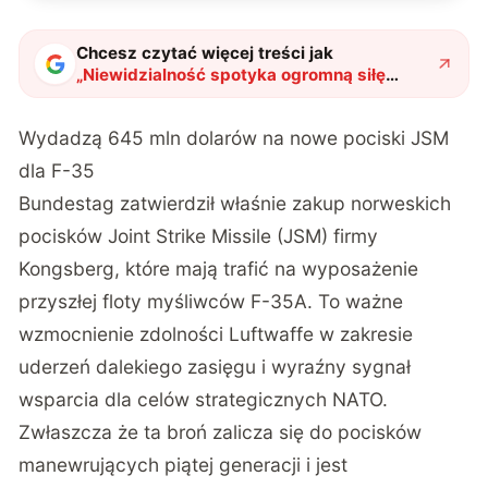
Chcesz czytać więcej treści jak
„
Niewidzialność spotyka ogromną siłę
ognia. Niemcy wyciągną asa z rękawa
"
?
Wydadzą 645 mln dolarów na nowe pociski JSM
dla F-35
Bundestag zatwierdził właśnie zakup norweskich
pocisków Joint Strike Missile (JSM) firmy
Kongsberg, które mają trafić na wyposażenie
przyszłej floty myśliwców F-35A. To ważne
wzmocnienie zdolności Luftwaffe w zakresie
uderzeń dalekiego zasięgu i wyraźny sygnał
wsparcia dla celów strategicznych NATO.
Zwłaszcza że ta broń zalicza się do pocisków
manewrujących piątej generacji i jest