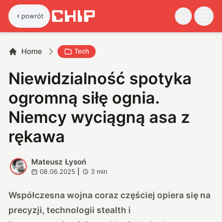
powrót
Home
Tech
Niewidzialność spotyka
ogromną siłę ognia.
Niemcy wyciągną asa z
rękawa
Mateusz Łysoń
M
08.06.2025
|
3
min
Współczesna wojna coraz częściej opiera się na
precyzji, technologii stealth i