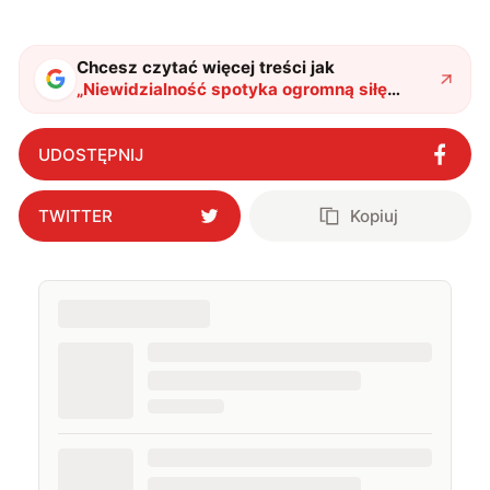
Chcesz czytać więcej treści jak
„
Niewidzialność spotyka ogromną siłę
ognia. Niemcy wyciągną asa z rękawa
"
?
UDOSTĘPNIJ
TWITTER
Kopiuj