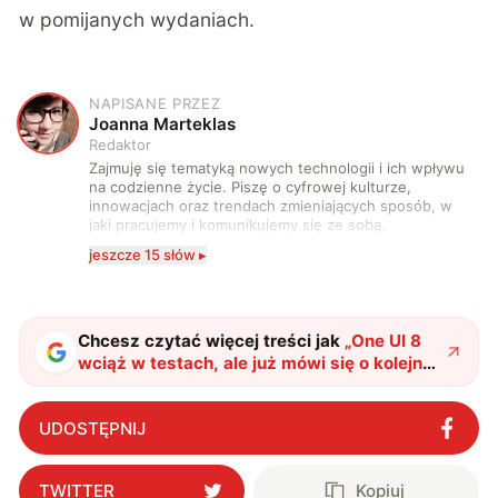
w pomijanych wydaniach.
NAPISANE PRZEZ
J
Joanna Marteklas
Redaktor
Zajmuję się tematyką nowych technologii i ich wpływu
na codzienne życie. Piszę o cyfrowej kulturze,
innowacjach oraz trendach zmieniających sposób, w
jaki pracujemy i komunikujemy się ze sobą.
Szczególnie interesuje mnie relacja między rozwojem
jeszcze 15 słów ▸
technologii a współczesną popkulturą. W wolnych
chwilach zakopuję się w książkach i komiksach —
najczęściej w fantastyce i wuxia.
Chcesz czytać więcej treści jak
„
One UI 8
wciąż w testach, ale już mówi się o kolejnej
dużej aktualizacji
"
?
UDOSTĘPNIJ
TWITTER
Kopiuj