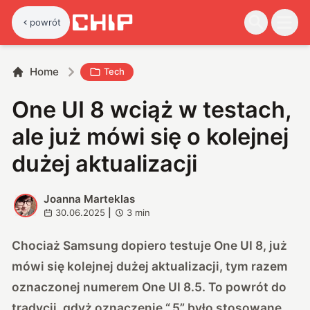
powrót
Home
Tech
One UI 8 wciąż w testach,
ale już mówi się o kolejnej
dużej aktualizacji
Joanna Marteklas
J
30.06.2025
|
3
min
Chociaż Samsung dopiero testuje One UI 8, już
mówi się kolejnej dużej aktualizacji, tym razem
oznaczonej numerem One UI 8.5. To powrót do
tradycji, gdyż oznaczenie “.5” było stosowane