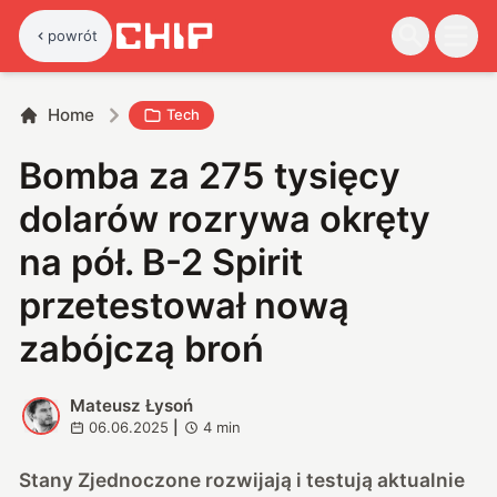
powrót
Home
Tech
Bomba za 275 tysięcy
dolarów rozrywa okręty
na pół. B-2 Spirit
przetestował nową
zabójczą broń
Mateusz Łysoń
M
06.06.2025
|
4
min
Stany Zjednoczone rozwijają i testują aktualnie