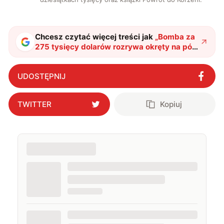
Chcesz czytać więcej treści jak
„
Bomba za
275 tysięcy dolarów rozrywa okręty na pół.
B-2 Spirit przetestował nową zabójczą
broń
"
?
UDOSTĘPNIJ
TWITTER
Kopiuj