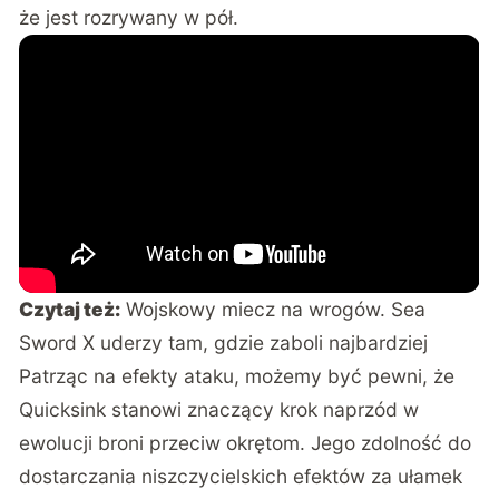
że jest rozrywany w pół.
Czytaj też:
Wojskowy miecz na wrogów. Sea
Sword X uderzy tam, gdzie zaboli najbardziej
Patrząc na efekty ataku, możemy być pewni, że
Quicksink stanowi znaczący krok naprzód w
ewolucji broni przeciw okrętom. Jego zdolność do
dostarczania niszczycielskich efektów za ułamek