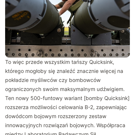
To więc przede wszystkim tańszy Quicksink,
którego mogłoby się znaleźć znacznie więcej na
pokładzie myśliwców czy bombowców
ograniczonych swoim maksymalnym udźwigiem.
Ten nowy 500-funtowy wariant [bomby Quicksink]
rozszerza możliwości celowania B-2, zapewniając
dowódcom bojowym rozszerzony zestaw
innowacyjnych rozwiązań bojowych. Współpraca
między Laboratorium Badawczym Sił