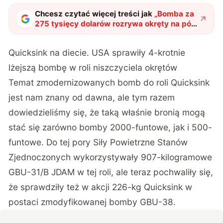
Chcesz czytać więcej treści jak
„
Bomba za
275 tysięcy dolarów rozrywa okręty na pół.
B-2 Spirit przetestował nową zabójczą
broń
"
?
Quicksink na diecie. USA sprawiły 4-krotnie
lżejszą bombę w roli niszczyciela okrętów
Temat zmodernizowanych bomb do roli Quicksink
jest nam znany od dawna, ale tym razem
dowiedzieliśmy się, że taką właśnie bronią mogą
stać się zarówno bomby 2000-funtowe, jak i 500-
funtowe. Do tej pory Siły Powietrzne Stanów
Zjednoczonych wykorzystywały 907-kilogramowe
GBU-31/B JDAM w tej roli, ale teraz pochwaliły się,
że sprawdziły też w akcji 226-kg Quicksink w
postaci zmodyfikowanej bomby GBU-38.