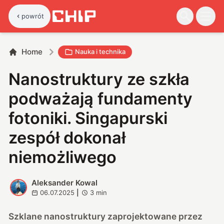
powrót
Home
Nauka i technika
Nanostruktury ze szkła
podważają fundamenty
fotoniki. Singapurski
zespół dokonał
niemożliwego
Aleksander Kowal
A
06.07.2025
|
3
min
Szklane nanostruktury zaprojektowane przez