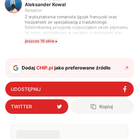
A
Aleksander Kowal
Redaktor
Z wykształcenia romanista (język francuski oraz
hiszpański) ze specjalizacją z traduktologii.
Dziennikarską przygodę rozpocząłem około piętnastu
lat temu, początkowo w związku z recenzjami gier
komputerowych i filmów. Obecnie publikuję
jeszcze 16 słów ▸
zdecydowanie częściej na tematy związane z nauką
oraz technologią. W wolnym czasie uwielbiam
podróżować, śledzić kinowe i książkowe nowości, a
także uprawiać oraz oglądać sport.
Dodaj
CHIP.pl
jako preferowane źródło
UDOSTĘPNIJ
TWITTER
Kopiuj