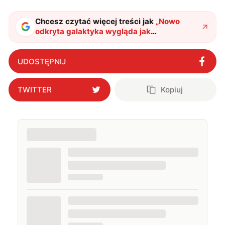
podróżować, śledzić kinowe i książkowe nowości, a
także uprawiać oraz oglądać sport.
Chcesz czytać więcej treści jak
„
Nowo
odkryta galaktyka wygląda jak
nieskończoność. Użyją jej do rozwikłania
wielkiej zagadki wszechświata
"
?
UDOSTĘPNIJ
TWITTER
Kopiuj