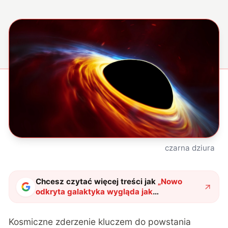
czarna dziura
Chcesz czytać więcej treści jak
„
Nowo
odkryta galaktyka wygląda jak
nieskończoność. Użyją jej do rozwikłania
wielkiej zagadki wszechświata
"
?
Kosmiczne zderzenie kluczem do powstania