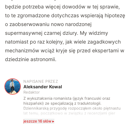
będzie potrzeba więcej dowodów w tej sprawie,
to te zgromadzone dotychczas wspierają hipotezę
o zaobserwowaniu nowo narodzonej
supermasywnej czarnej dziury. My widzimy
natomiast po raz kolejny, jak wiele zagadkowych
mechanizmów wciąż kryje się przed ekspertami w
dziedzinie astronomii.
NAPISANE PRZEZ
A
Aleksander Kowal
Redaktor
Z wykształcenia romanista (język francuski oraz
hiszpański) ze specjalizacją z traduktologii.
Dziennikarską przygodę rozpocząłem około piętnastu
lat temu, początkowo w związku z recenzjami gier
komputerowych i filmów. Obecnie publikuję
jeszcze 16 słów ▸
zdecydowanie częściej na tematy związane z nauką
oraz technologią. W wolnym czasie uwielbiam