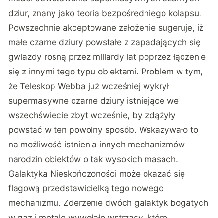
dziur, znany jako teoria bezpośredniego kolapsu.
Powszechnie akceptowane założenie sugeruje, iż
małe czarne dziury powstałe z zapadających się
gwiazdy rosną przez miliardy lat poprzez łączenie
się z innymi tego typu obiektami. Problem w tym,
że Teleskop Webba już wcześniej wykrył
supermasywne czarne dziury istniejące we
wszechświecie zbyt wcześnie, by zdążyły
powstać w ten powolny sposób. Wskazywało to
na możliwość istnienia innych mechanizmów
narodzin obiektów o tak wysokich masach.
Galaktyka Nieskończoności może okazać się
flagową przedstawicielką tego nowego
mechanizmu. Zderzenie dwóch galaktyk bogatych
w gaz i metale wywołało wstrząsy, które