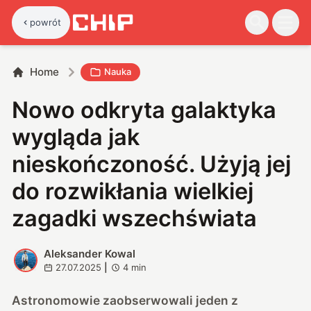
powrót
Home
Nauka
Nowo odkryta galaktyka
wygląda jak
nieskończoność. Użyją jej
do rozwikłania wielkiej
zagadki wszechświata
Aleksander Kowal
A
27.07.2025
|
4
min
Astronomowie zaobserwowali jeden z