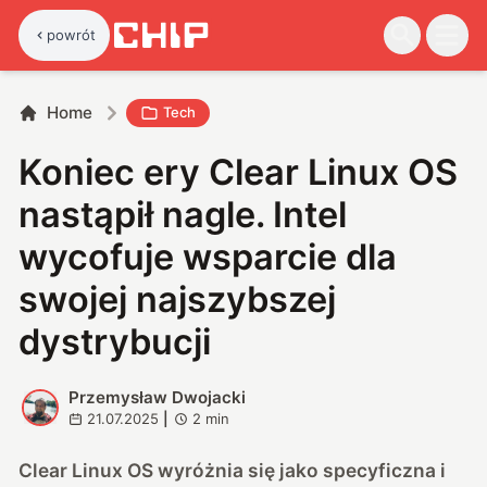
powrót
Home
Tech
Koniec ery Clear Linux OS
nastąpił nagle. Intel
wycofuje wsparcie dla
swojej najszybszej
dystrybucji
Przemysław Dwojacki
P
21.07.2025
|
2
min
Clear Linux OS wyróżnia się jako specyficzna i