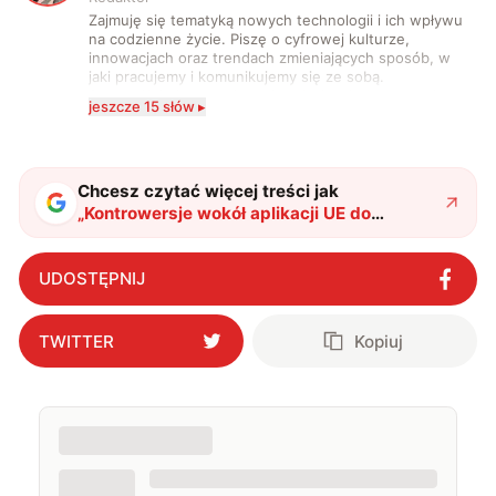
Zajmuję się tematyką nowych technologii i ich wpływu
na codzienne życie. Piszę o cyfrowej kulturze,
innowacjach oraz trendach zmieniających sposób, w
jaki pracujemy i komunikujemy się ze sobą.
Szczególnie interesuje mnie relacja między rozwojem
jeszcze 15 słów ▸
technologii a współczesną popkulturą. W wolnych
chwilach zakopuję się w książkach i komiksach —
najczęściej w fantastyce i wuxia.
Chcesz czytać więcej treści jak
„
Kontrowersje wokół aplikacji UE do
weryfikacji wieku. Czy to na pewno dobra
droga?
"
?
UDOSTĘPNIJ
TWITTER
Kopiuj