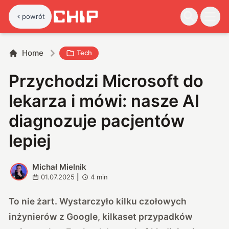
powrót
Home
Tech
Przychodzi Microsoft do
lekarza i mówi: nasze AI
diagnozuje pacjentów
lepiej
Michał Mielnik
M
01.07.2025
|
4
min
To nie żart. Wystarczyło kilku czołowych
inżynierów z Google, kilkaset przypadków