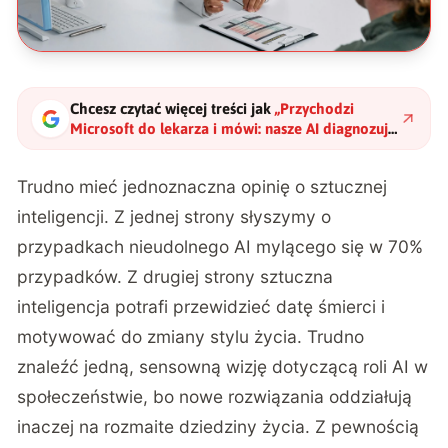
Chcesz czytać więcej treści jak
„
Przychodzi
Microsoft do lekarza i mówi: nasze AI diagnozuje
pacjentów lepiej
"
?
Trudno mieć jednoznaczna opinię o sztucznej
inteligencji. Z jednej strony słyszymy o
przypadkach
nieudolnego AI mylącego się w 70%
przypadków
. Z drugiej strony
sztuczna
inteligencja potrafi przewidzieć datę śmierci i
motywować do zmiany stylu życia
. Trudno
znaleźć jedną, sensowną wizję dotyczącą roli AI w
społeczeństwie, bo nowe rozwiązania oddziałują
inaczej na rozmaite dziedziny życia. Z pewnością