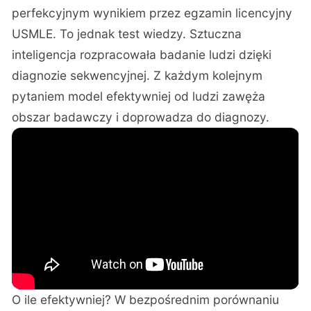
perfekcyjnym wynikiem przez egzamin licencyjny
USMLE. To jednak test wiedzy. Sztuczna
inteligencja rozpracowała badanie ludzi dzięki
diagnozie sekwencyjnej. Z każdym kolejnym
pytaniem model efektywniej od ludzi zawęża
obszar badawczy i doprowadza do diagnozy.
O ile efektywniej? W bezpośrednim porównaniu