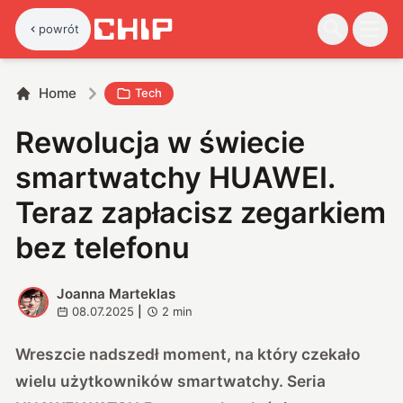
powrót
Home
Tech
Rewolucja w świecie
smartwatchy HUAWEI.
Teraz zapłacisz zegarkiem
bez telefonu
Joanna Marteklas
J
08.07.2025
|
2
min
Wreszcie nadszedł moment, na który czekało
wielu użytkowników smartwatchy. Seria