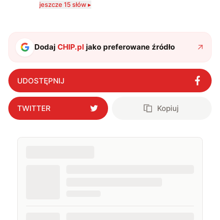
jeszcze 15 słów ▸
technologii a współczesną popkulturą. W wolnych
chwilach zakopuję się w książkach i komiksach —
najczęściej w fantastyce i wuxia.
Dodaj
CHIP.pl
jako preferowane źródło
UDOSTĘPNIJ
TWITTER
Kopiuj