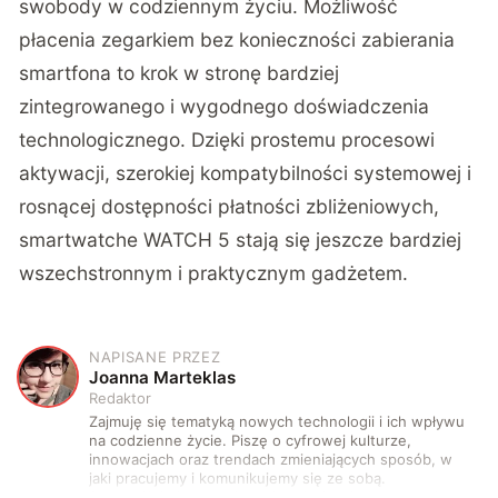
swobody w codziennym życiu. Możliwość
płacenia zegarkiem bez konieczności zabierania
smartfona to krok w stronę bardziej
zintegrowanego i wygodnego doświadczenia
technologicznego. Dzięki prostemu procesowi
aktywacji, szerokiej kompatybilności systemowej i
rosnącej dostępności płatności zbliżeniowych,
smartwatche WATCH 5 stają się jeszcze bardziej
wszechstronnym i praktycznym gadżetem.
NAPISANE PRZEZ
J
Joanna Marteklas
Redaktor
Zajmuję się tematyką nowych technologii i ich wpływu
na codzienne życie. Piszę o cyfrowej kulturze,
innowacjach oraz trendach zmieniających sposób, w
jaki pracujemy i komunikujemy się ze sobą.
Szczególnie interesuje mnie relacja między rozwojem