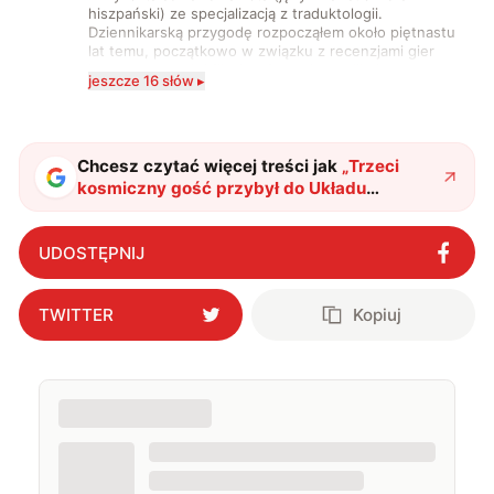
hiszpański) ze specjalizacją z traduktologii.
Dziennikarską przygodę rozpocząłem około piętnastu
lat temu, początkowo w związku z recenzjami gier
komputerowych i filmów. Obecnie publikuję
jeszcze 16 słów ▸
zdecydowanie częściej na tematy związane z nauką
oraz technologią. W wolnym czasie uwielbiam
podróżować, śledzić kinowe i książkowe nowości, a
także uprawiać oraz oglądać sport.
Chcesz czytać więcej treści jak
„
Trzeci
kosmiczny gość przybył do Układu
Słonecznego. Jest większy niż wszystkie
poprzednie
"
?
UDOSTĘPNIJ
TWITTER
Kopiuj