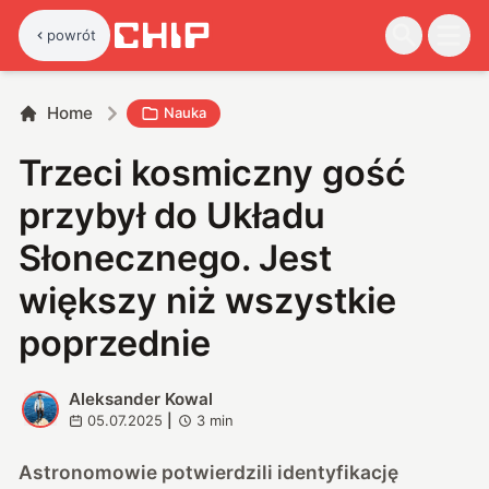
powrót
Home
Nauka
Trzeci kosmiczny gość
przybył do Układu
Słonecznego. Jest
większy niż wszystkie
poprzednie
Aleksander Kowal
A
05.07.2025
|
3
min
Astronomowie potwierdzili identyfikację