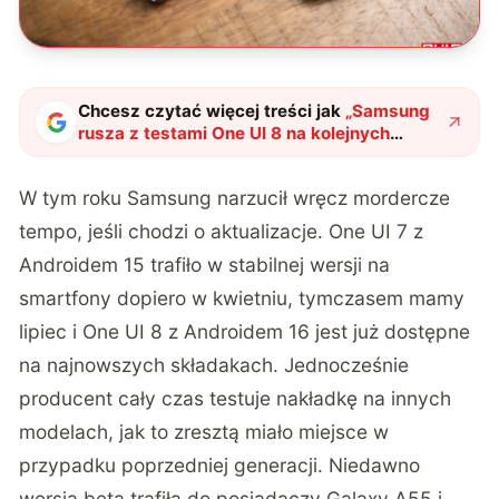
Chcesz czytać więcej treści jak
„
Samsung
rusza z testami One UI 8 na kolejnych
modelach
"
?
W tym roku Samsung narzucił wręcz mordercze
tempo, jeśli chodzi o aktualizacje. One UI 7 z
Androidem 15 trafiło w stabilnej wersji na
smartfony dopiero w kwietniu, tymczasem mamy
lipiec i One UI 8 z Androidem 16 jest już dostępne
na najnowszych składakach. Jednocześnie
producent cały czas testuje nakładkę na innych
modelach, jak to zresztą miało miejsce w
przypadku poprzedniej generacji. Niedawno
wersja beta trafiła do posiadaczy Galaxy A55 i