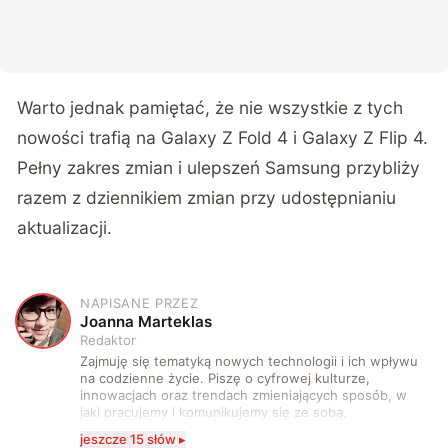
Warto jednak pamiętać, że nie wszystkie z tych
nowości trafią na Galaxy Z Fold 4 i Galaxy Z Flip 4.
Pełny zakres zmian i ulepszeń Samsung przybliży
razem z dziennikiem zmian przy udostępnianiu
aktualizacji.
NAPISANE PRZEZ
J
Joanna Marteklas
Redaktor
Zajmuję się tematyką nowych technologii i ich wpływu
na codzienne życie. Piszę o cyfrowej kulturze,
innowacjach oraz trendach zmieniających sposób, w
jaki pracujemy i komunikujemy się ze sobą.
Szczególnie interesuje mnie relacja między rozwojem
jeszcze 15 słów ▸
technologii a współczesną popkulturą. W wolnych