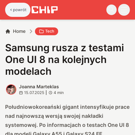
powrót
Home
Tech
Samsung rusza z testami
One UI 8 na kolejnych
modelach
Joanna Marteklas
J
15.07.2025
|
4
min
Południowokoreański gigant intensyfikuje prace
nad najnowszą wersją swojej nakładki
systemowej. Po informacjach o testach One UI 8
dla modeli Galaxy A55 i Galaxy S24 FE,