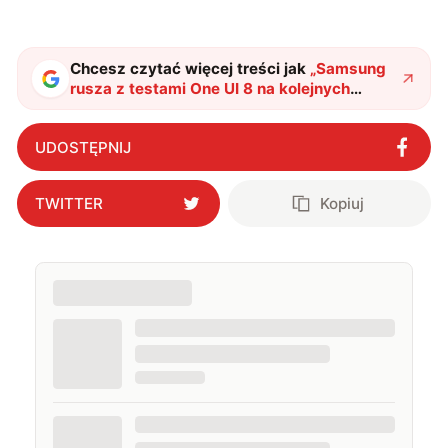
chwilach zakopuję się w książkach i komiksach —
najczęściej w fantastyce i wuxia.
Chcesz czytać więcej treści jak
„
Samsung
rusza z testami One UI 8 na kolejnych
modelach
"
?
UDOSTĘPNIJ
TWITTER
Kopiuj