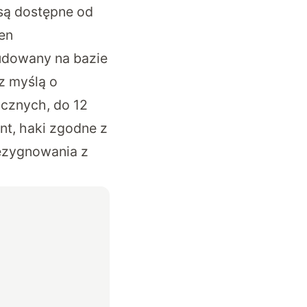
 są dostępne od
en
budowany na bazie
z myślą o
cznych, do 12
t, haki zgodne z
ezygnowania z