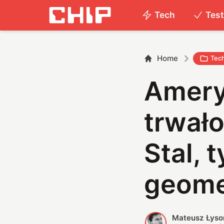
Tech
Tes
Home
Tec
Amery
trwało
Stal, 
geome
Mateusz Łyso
M