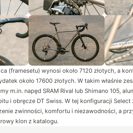
lca (framesetu) wynosi około 7120 złotych, a kon
wydatek około 17600 złotych. W takim właśnie z
emy m.in. napęd SRAM Rival lub Shimano 105, al
tu i obręcze DT Swiss. W tej konfiguracji Select
nie zwinności, komfortu i niezawodności, a prz
rowy klon z katalogu.