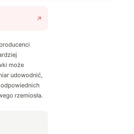
 producenci
ardziej
ówki może
miar udowodnić,
w odpowiednich
wego rzemiosła.