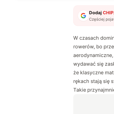
Dodaj
CHIP.
Częściej poj
W czasach domina
rowerów, bo przec
aerodynamiczne, 
wydawać się zask
że klasyczne mat
rękach stają się
Takie przynajmnie