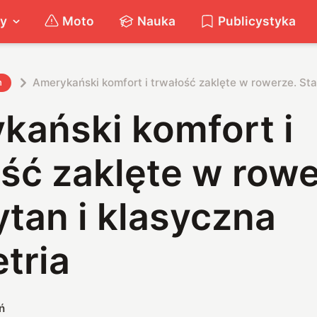
ty
Moto
Nauka
Publicystyka
Amerykański komfort i trwałość zaklęte w rowerze. Stal
h
kański komfort i
ść zaklęte w rowe
tytan i klasyczna
tria
ń