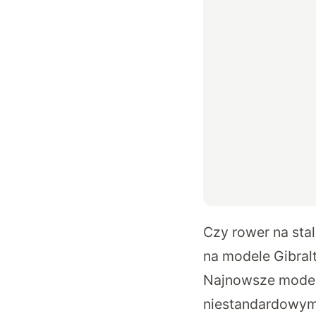
Czy rower na st
na modele Gibral
Najnowsze modele 
niestandardowymi