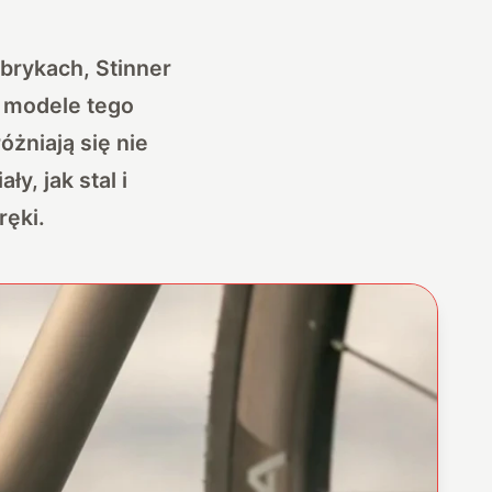
brykach, Stinner
e modele tego
óżniają się nie
ły, jak stal i
ręki.