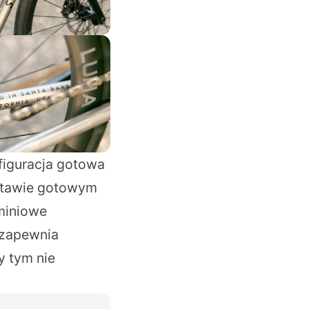
figuracja gotowa
estawie gotowym
uminiowe
 zapewnia
y tym nie