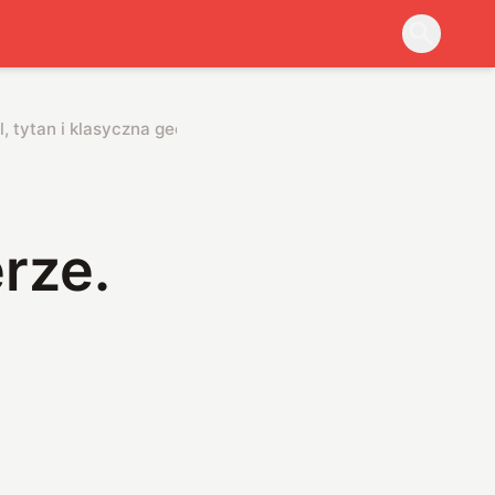
, tytan i klasyczna geometria
rze.