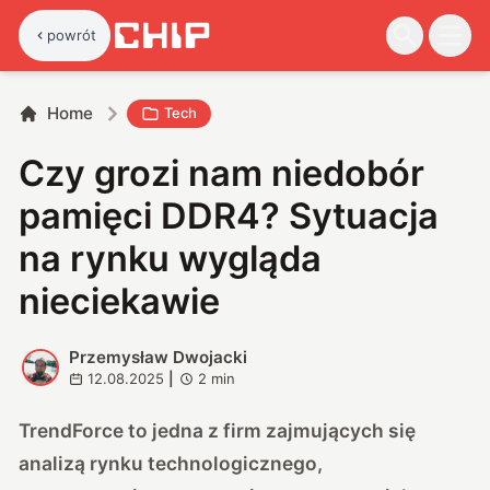
powrót
Home
Tech
Czy grozi nam niedobór
pamięci DDR4? Sytuacja
na rynku wygląda
nieciekawie
Przemysław Dwojacki
P
12.08.2025
|
2
min
TrendForce to jedna z firm zajmujących się
analizą rynku technologicznego,