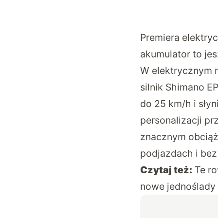
Premiera elektry
akumulator to je
W elektrycznym r
silnik Shimano E
do 25 km/h i sły
personalizacji pr
znacznym obciąże
podjazdach i bez 
Czytaj też:
Te ro
nowe jednoślady