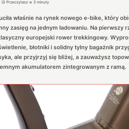
Przeczytasz w
3
minuty
zuciła właśnie na rynek nowego
e-bike
, który ob
ny zasięg na jednym ładowaniu. Na pierwszy r
 klasyczny europejski rower trekkingowy. Wypr
świetlenie, błotniki i solidny tylny bagażnik pr
syka, ale przyjrzyj się bliżej, a zauważysz topo
ojemnym akumulatorem zintegrowanym z ramą.