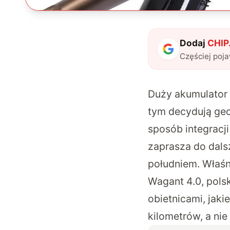
Dodaj
CHIP.
Częściej poj
Duży akumulator 
tym decydują geo
sposób integracj
zaprasza do dalsz
południem. Właśn
Wagant 4.0, polsk
obietnicami, jak
kilometrów, a nie