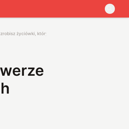
robisz życiówki, których każdy pozazdrości
owerze
ch