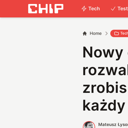
Tech
Tes
Home
Tec
Nowy 
rozwa
zrobis
każdy
Mateusz Łyso
M