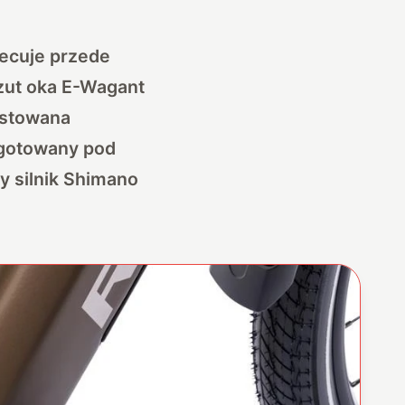
iecuje przede
zut oka E-Wagant
ostowana
zygotowany pod
wy silnik Shimano