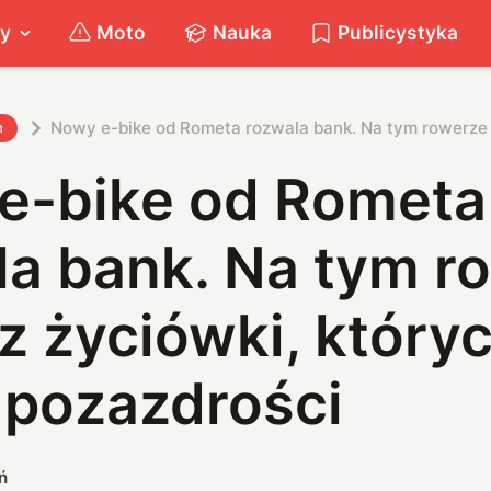
ty
Moto
Nauka
Publicystyka
Nowy e-bike od Rometa rozwala bank. Na tym rowerze z
h
e-bike od Rometa
la bank. Na tym r
z życiówki, który
 pozazdrości
ń