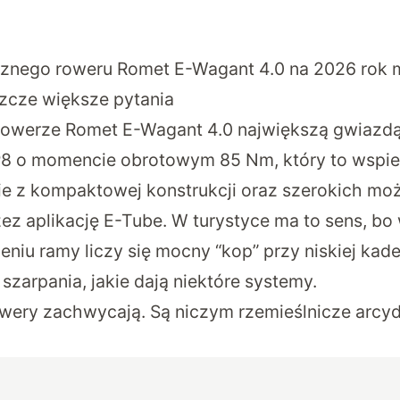
cznego roweru Romet E-Wagant 4.0 na 2026 rok 
szcze większe pytania
owerze Romet E-Wagant 4.0 największą gwiazdą 
P8 o momencie obrotowym 85 Nm, który to wspi
nie z kompaktowej konstrukcji oraz szerokich mo
zez aplikację E-Tube. W turystyce ma to sens, bo 
niu ramy liczy się mocny “kop” przy niskiej kade
szarpania, jakie dają niektóre systemy.
wery zachwycają. Są niczym rzemieślnicze arcydz