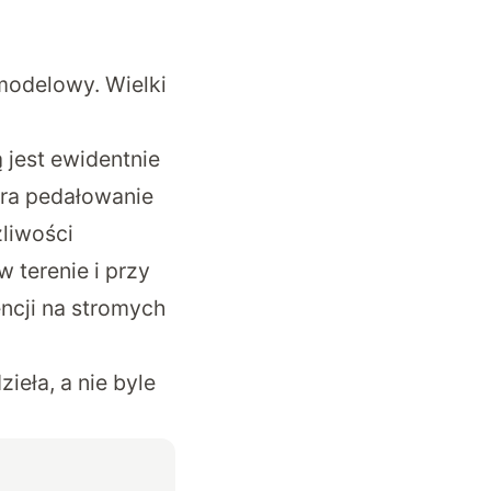
modelowy. Wielki
jest ewidentnie
era pedałowanie
żliwości
w terenie i przy
ncji na stromych
ieła, a nie byle