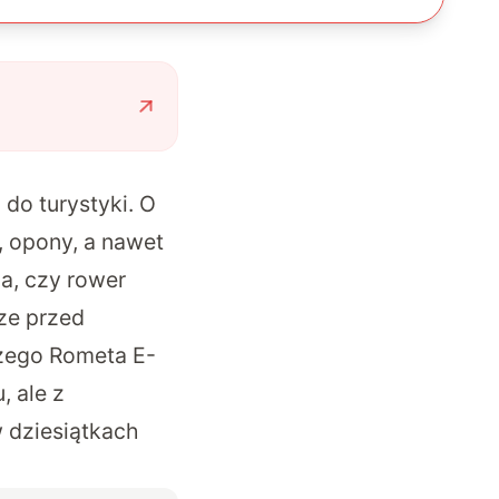
do turystyki. O
, opony, a nawet
a, czy rower
cze przed
szego Rometa E-
, ale z
w dziesiątkach