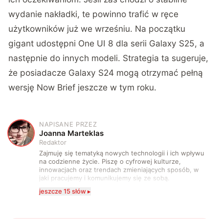
wydanie nakładki, te powinno trafić w ręce
użytkowników już we wrześniu. Na początku
gigant udostępni One UI 8 dla serii Galaxy S25, a
następnie do innych modeli. Strategia ta sugeruje,
że posiadacze Galaxy S24 mogą otrzymać pełną
wersję Now Brief jeszcze w tym roku.
NAPISANE PRZEZ
J
Joanna Marteklas
Redaktor
Zajmuję się tematyką nowych technologii i ich wpływu
na codzienne życie. Piszę o cyfrowej kulturze,
innowacjach oraz trendach zmieniających sposób, w
jaki pracujemy i komunikujemy się ze sobą.
Szczególnie interesuje mnie relacja między rozwojem
jeszcze 15 słów ▸
technologii a współczesną popkulturą. W wolnych
chwilach zakopuję się w książkach i komiksach —
najczęściej w fantastyce i wuxia.