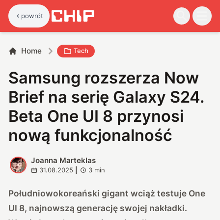
powrót
Home
Tech
Samsung rozszerza Now
Brief na serię Galaxy S24.
Beta One UI 8 przynosi
nową funkcjonalność
Joanna Marteklas
J
31.08.2025
|
3
min
Południowokoreański gigant wciąż testuje One
UI 8, najnowszą generację swojej nakładki.