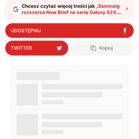
Chcesz czytać więcej treści jak
„
Samsung
rozszerza Now Brief na serię Galaxy S24.
Beta One UI 8 przynosi nową
funkcjonalność
"
?
UDOSTĘPNIJ
TWITTER
Kopiuj