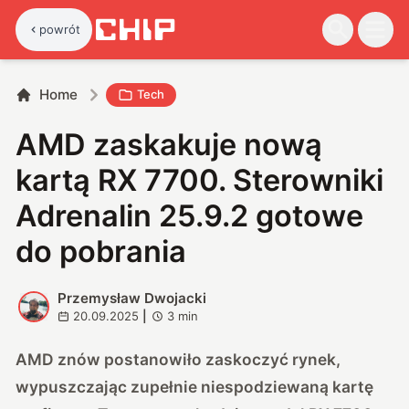
powrót
Home
Tech
AMD zaskakuje nową
kartą RX 7700. Sterowniki
Adrenalin 25.9.2 gotowe
do pobrania
Przemysław Dwojacki
P
20.09.2025
|
3
min
AMD znów postanowiło zaskoczyć rynek,
wypuszczając zupełnie niespodziewaną kartę