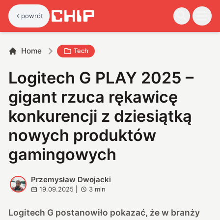
powrót
Home
Tech
Logitech G PLAY 2025 –
gigant rzuca rękawicę
konkurencji z dziesiątką
nowych produktów
gamingowych
Przemysław Dwojacki
P
19.09.2025
|
3
min
Logitech G postanowiło pokazać, że w branży