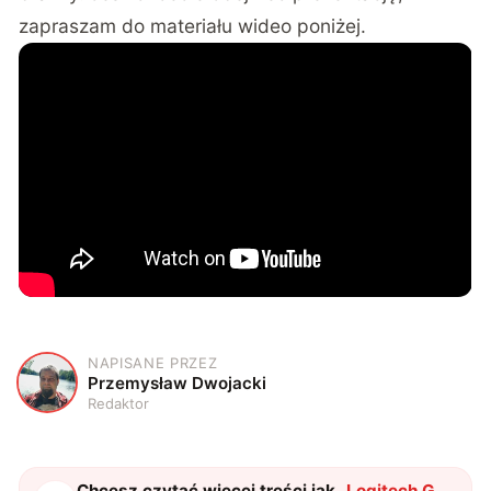
zapraszam do materiału wideo poniżej.
NAPISANE PRZEZ
P
Przemysław Dwojacki
Redaktor
Chcesz czytać więcej treści jak
„
Logitech G