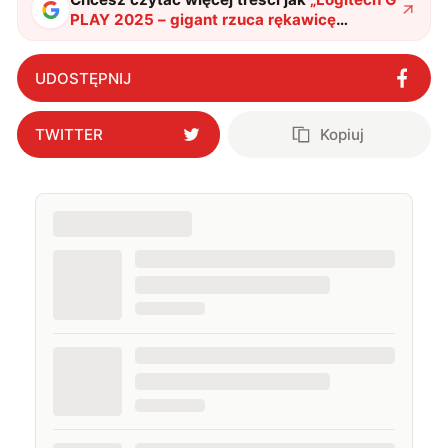
PLAY 2025 – gigant rzuca rękawicę
konkurencji z dziesiątką nowych produktów
gamingowych
"
?
UDOSTĘPNIJ
TWITTER
Kopiuj