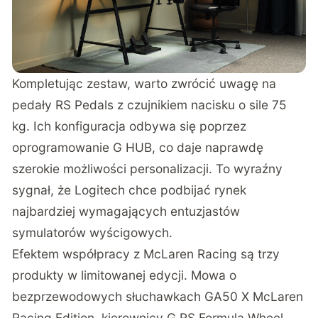
Kompletując zestaw, warto zwrócić uwagę na
pedały RS Pedals z czujnikiem nacisku o sile 75
kg. Ich konfiguracja odbywa się poprzez
oprogramowanie G HUB, co daje naprawdę
szerokie możliwości personalizacji. To wyraźny
sygnał, że Logitech chce podbijać rynek
najbardziej wymagających entuzjastów
symulatorów wyścigowych.
Efektem współpracy z McLaren Racing są trzy
produkty w limitowanej edycji. Mowa o
bezprzewodowych słuchawkach GA50 X McLaren
Racing Edition, kierownicy G RS Formula Wheel