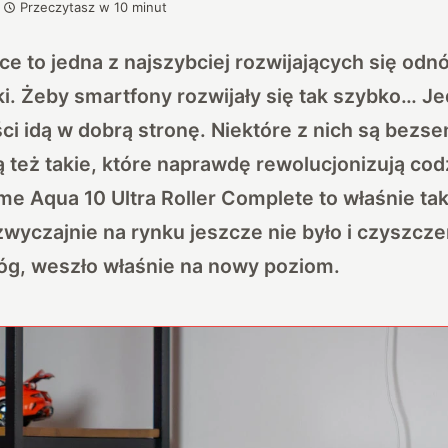
Przeczytasz w
10
minut
ce to jedna z najszybciej rozwijających się odn
iki. Żeby smartfony rozwijały się tak szybko… J
i idą w dobrą stronę. Niektóre z nich są bez
ą też takie, które naprawdę rewolucjonizują co
me Aqua 10 Ultra Roller Complete to właśnie tak
zwyczajnie na rynku jeszcze nie było i czyszcze
g, weszło właśnie na nowy poziom.