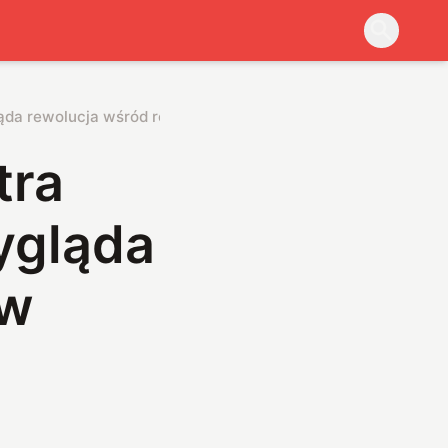
ląda rewolucja wśród robotów sprzątających
tra
ygląda
ów