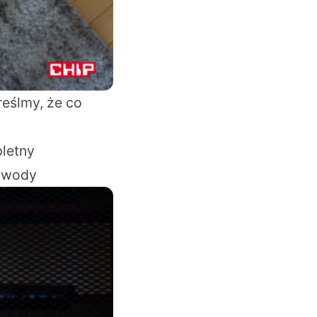
eślmy, że co
letny
powody