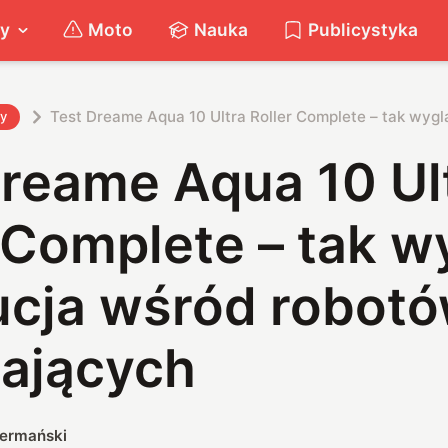
ty
Moto
Nauka
Publicystyka
Test Dreame Aqua 10 Ultra Roller Complete – tak wyg
ty
Dreame Aqua 10 Ul
 Complete – tak w
ucja wśród robot
tających
iermański