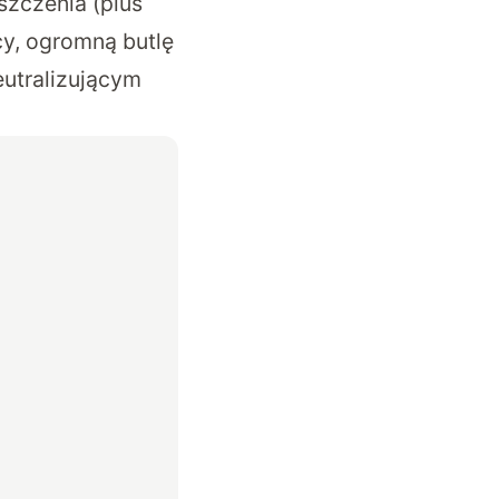
szczenia (plus
y, ogromną butlę
eutralizującym