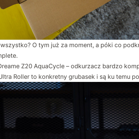
wszystko? O tym już za moment, a póki co podkr
plete.
Dreame Z20 AquaCycle – odkurzacz bardzo komp
ltra Roller to konkretny grubasek i są ku temu 