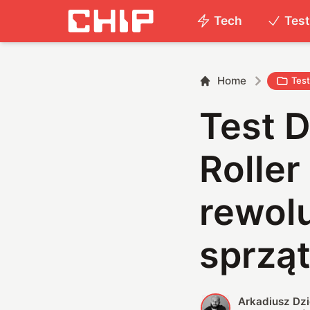
Tech
Tes
Home
Tes
Test 
Roller
rewol
sprzą
Arkadiusz Dz
A