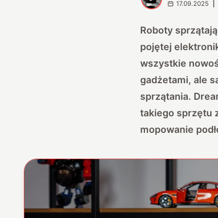
17.09.2025
|
Roboty sprzątają
pojętej elektron
wszystkie nowośc
gadżetami, ale s
sprzątania. Drea
takiego sprzętu 
mopowanie podłó