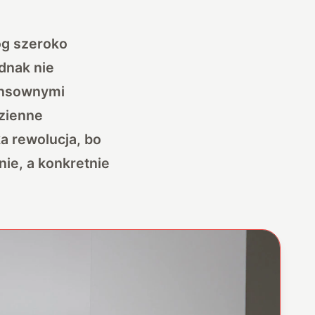
óg szeroko
ednak nie
sensownymi
dzienne
a rewolucja, bo
nie, a konkretnie