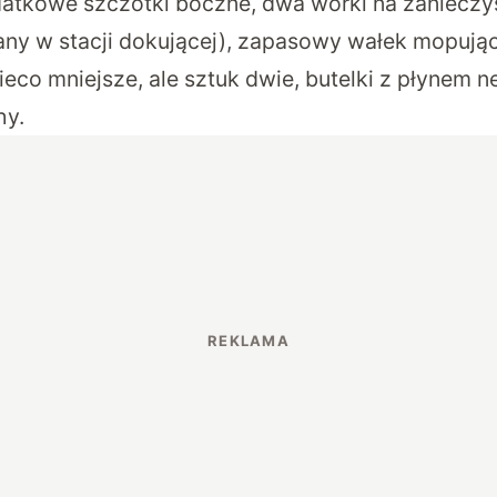
atkowe szczotki boczne, dwa worki na zanieczy
ny w stacji dokującej), zapasowy wałek mopując
ieco mniejsze, ale sztuk dwie, butelki z płynem n
hy.