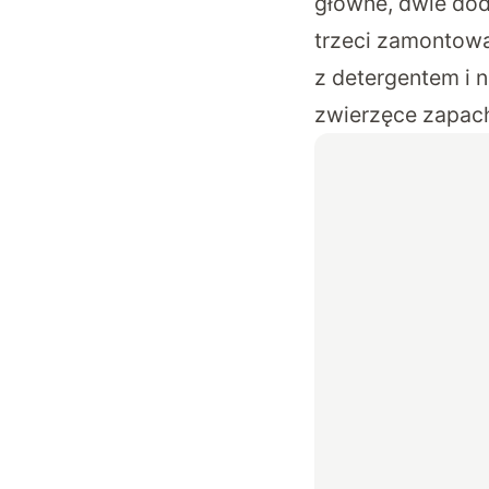
główne, dwie dod
trzeci zamontowa
z detergentem i n
zwierzęce zapac