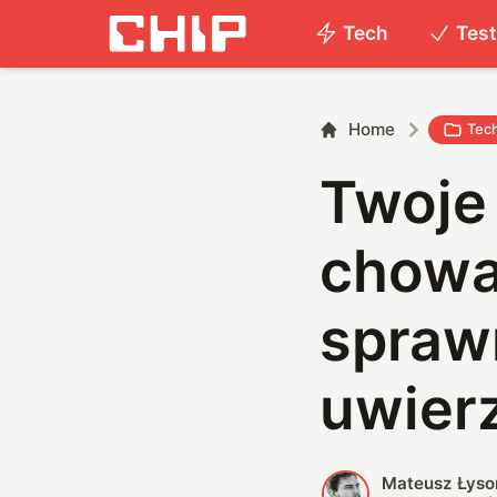
Tech
Tes
Home
Tec
Twoje
chowaj
sprawn
uwier
Mateusz Łyso
M