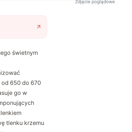
Zdjęcie poglądowe
 tego świetnym
nizować
 od 650 do 670
lasuje go w
imponujących
tlenkiem
wę tlenku krzemu