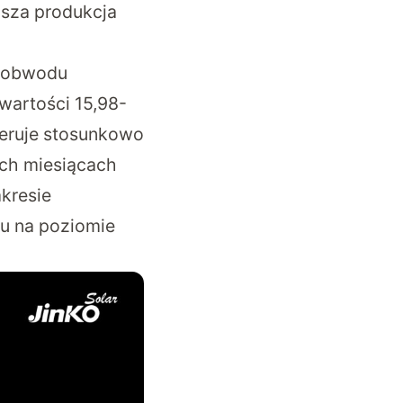
usza produkcja
e obwodu
wartości 15,98-
geruje stosunkowo
ich miesiącach
kresie
u na poziomie