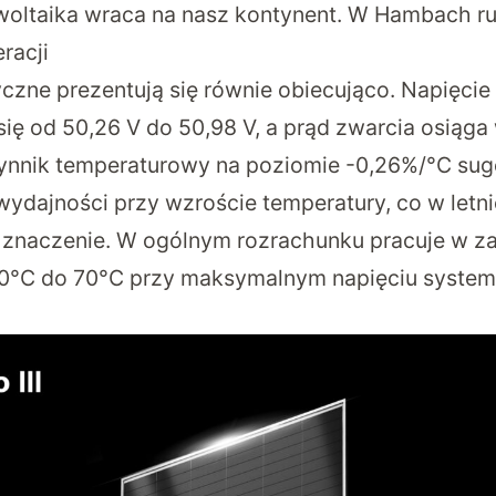
woltaika wraca na nasz kontynent. W Hambach r
racji
yczne prezentują się równie obiecująco. Napięci
ię od 50,26 V do 50,98 V, a prąd zwarcia osiąga 
ynnik temperaturowy na poziomie -0,26%/°C su
 wydajności przy wzroście temperatury, co w letn
znaczenie. W ogólnym rozrachunku pracuje w za
40°C do 70°C przy maksymalnym napięciu system