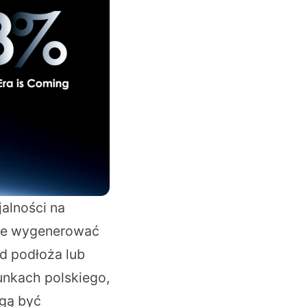
alności na
oże wygenerować
d podłoża lub
unkach polskiego,
ogą być