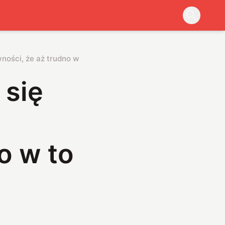
ności, że aż trudno w to uwierzyć
 się
o w to