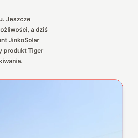
u. Jeszcze
żliwości, a dziś
ant JinkoSolar
y produkt Tiger
kiwania.