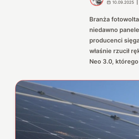
10.09.2025
|
Branża fotowolt
niedawno panele
producenci sięga
właśnie rzucił r
Neo 3.0, któreg