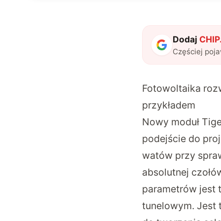
Dodaj
CHIP.
Częściej poj
Fotowoltaika roz
przykładem
Nowy moduł Tiger
podejście do pro
watów przy spra
absolutnej czoł
parametrów jest 
tunelowym. Jest 