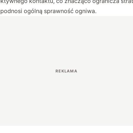
ektywnego kontaktu, co znacząco ogranicza stra
 podnosi ogólną sprawność ogniwa.