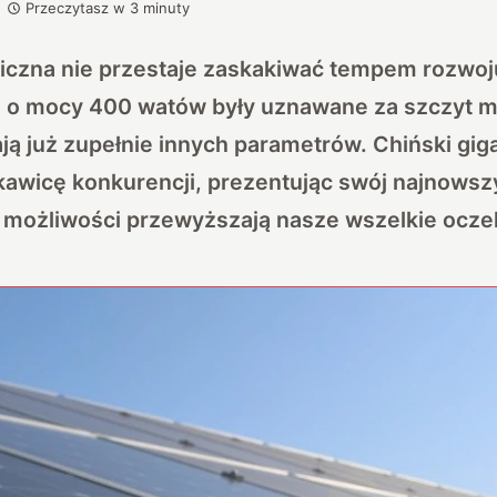
Przeczytasz w
3
minuty
aiczna nie przestaje zaskakiwać tempem rozwoj
 o mocy 400 watów były uznawane za szczyt mo
ją już zupełnie innych parametrów. Chiński gig
ękawicę konkurencji, prezentując swój najnowsz
o możliwości przewyższają nasze wszelkie ocze