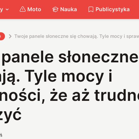
ty
Moto
Nauka
Publicystyka
Twoje panele słoneczne się chowają. Tyle mocy i spraw
h
 panele słoneczne
ą. Tyle mocy i
ości, że aż trudn
zyć
ń