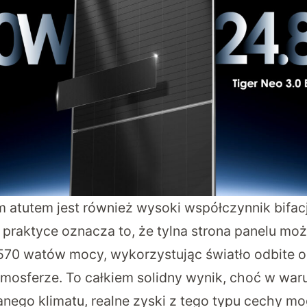
m atutem jest również wysoki współczynnik bifacj
praktyce oznacza to, że tylna strona panelu m
70 watów mocy, wykorzystując światło odbite o
mosferze. To całkiem solidny wynik, choć w war
nego klimatu, realne zyski z tego typu cechy m