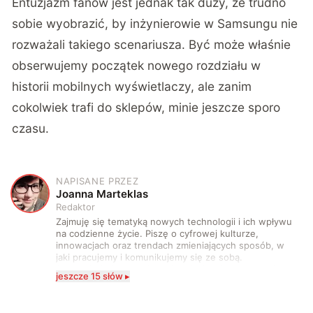
Entuzjazm fanów jest jednak tak duży, że trudno
sobie wyobrazić, by inżynierowie w Samsungu nie
rozważali takiego scenariusza. Być może właśnie
obserwujemy początek nowego rozdziału w
historii mobilnych wyświetlaczy, ale zanim
cokolwiek trafi do sklepów, minie jeszcze sporo
czasu.
NAPISANE PRZEZ
J
Joanna Marteklas
Redaktor
Zajmuję się tematyką nowych technologii i ich wpływu
na codzienne życie. Piszę o cyfrowej kulturze,
innowacjach oraz trendach zmieniających sposób, w
jaki pracujemy i komunikujemy się ze sobą.
Szczególnie interesuje mnie relacja między rozwojem
jeszcze 15 słów ▸
technologii a współczesną popkulturą. W wolnych
chwilach zakopuję się w książkach i komiksach —
najczęściej w fantastyce i wuxia.