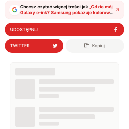
Chcesz czytać więcej treści jak
„
Gdzie mój
Galaxy e-ink? Samsung pokazuje kolorowy
e-papier, a fani szaleją
"
?
UDOSTĘPNIJ
TWITTER
Kopiuj