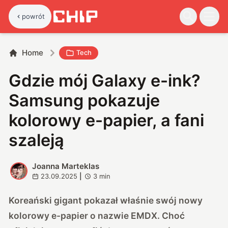
powrót
Home
Tech
Gdzie mój Galaxy e-ink?
Samsung pokazuje
kolorowy e-papier, a fani
szaleją
Joanna Marteklas
J
23.09.2025
|
3
min
Koreański gigant pokazał właśnie swój nowy
kolorowy e-papier o nazwie EMDX. Choć