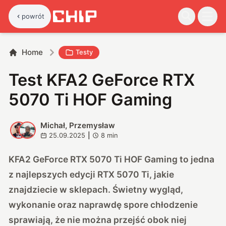
powrót
Home
Testy
Test KFA2 GeForce RTX
5070 Ti HOF Gaming
Michał, Przemysław
M
P
25.09.2025
|
8
min
KFA2 GeForce RTX 5070 Ti HOF Gaming to jedna
z najlepszych edycji RTX 5070 Ti, jakie
znajdziecie w sklepach. Świetny wygląd,
wykonanie oraz naprawdę spore chłodzenie
sprawiają, że nie można przejść obok niej