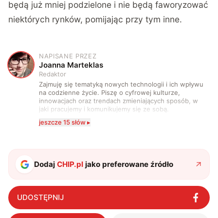
będą już mniej podzielone i nie będą faworyzować
niektórych rynków, pomijając przy tym inne.
NAPISANE PRZEZ
J
Joanna Marteklas
Redaktor
Zajmuję się tematyką nowych technologii i ich wpływu
na codzienne życie. Piszę o cyfrowej kulturze,
innowacjach oraz trendach zmieniających sposób, w
jaki pracujemy i komunikujemy się ze sobą.
Szczególnie interesuje mnie relacja między rozwojem
jeszcze 15 słów ▸
technologii a współczesną popkulturą. W wolnych
chwilach zakopuję się w książkach i komiksach —
najczęściej w fantastyce i wuxia.
Dodaj
CHIP.pl
jako preferowane źródło
UDOSTĘPNIJ