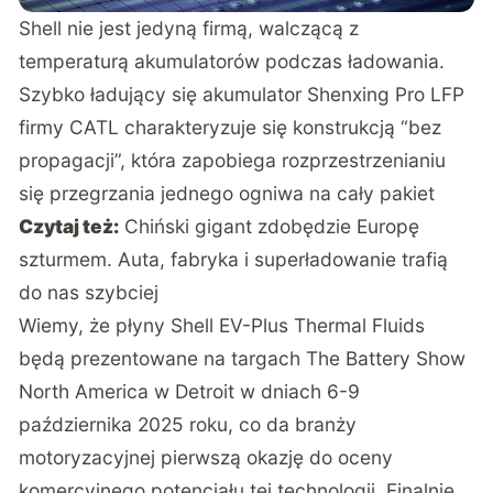
Shell nie jest jedyną firmą, walczącą z
temperaturą akumulatorów podczas ładowania.
Szybko ładujący się
akumulator Shenxing Pro LFP
firmy CATL charakteryzuje się konstrukcją “bez
propagacji”
, która zapobiega rozprzestrzenianiu
się przegrzania jednego ogniwa na cały pakiet
Czytaj też:
Chiński gigant zdobędzie Europę
szturmem. Auta, fabryka i superładowanie trafią
do nas szybciej
Wiemy, że
płyny Shell EV-Plus Thermal Fluids
będą prezentowane na targach The Battery Show
North America
w Detroit w dniach 6-9
października 2025 roku, co da branży
motoryzacyjnej pierwszą okazję do oceny
komercyjnego potencjału tej technologii. Finalnie