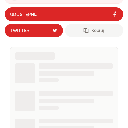
powinniśmy ładować elektryczne
samochody
"
?
UDOSTĘPNIJ
TWITTER
Kopiuj