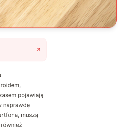
u
droidem,
Czasem pojawiają
ły naprawdę
artfona, muszą
 również