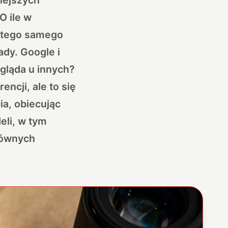
O ile w
a tego samego
ady. Google i
ygląda u innych?
cji, ale to się
ia, obiecując
eli, w tym
głównych