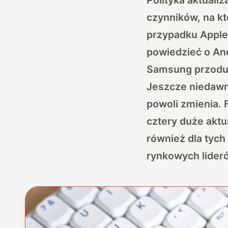
czynników, na k
przypadku Apple’
powiedzieć o And
Samsung przodują
Jeszcze niedawn
powoli zmienia. 
cztery duże aktu
również dla tych
rynkowych liderów