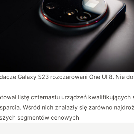
dacze Galaxy S23 rozczarowani One UI 8. Nie dos
ował listę czternastu urządzeń kwalifikujących 
parcia. Wśród nich znalazły się zarówno najdro
niższych segmentów cenowych