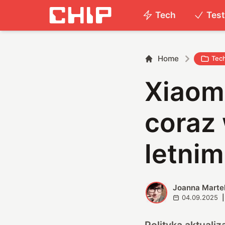
Tech
Tes
Home
Tec
Xiaom
coraz
letni
Joanna Marte
J
04.09.2025
|
Polityka aktuali