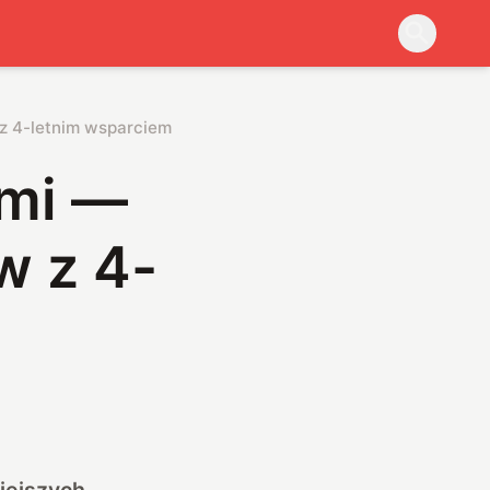
 z 4-letnim wsparciem
ami —
w z 4-
niejszych