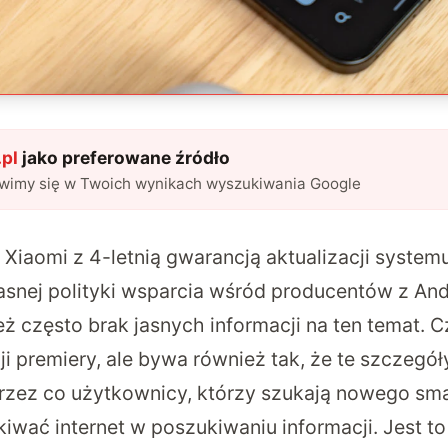
pl
jako preferowane źródło
awimy się w Twoich wynikach wyszukiwania Google
 Xiaomi z 4-letnią gwarancją aktualizacji system
asnej polityki wsparcia wśród producentów z An
eż często brak jasnych informacji na ten temat. 
ji premiery, ale bywa również tak, że te szczegó
przez co użytkownicy, którzy szukają nowego sm
iwać internet w poszukiwaniu informacji. Jest to