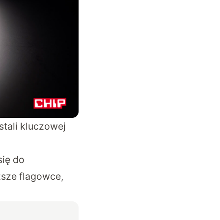
tali kluczowej
się do
ższe flagowce,