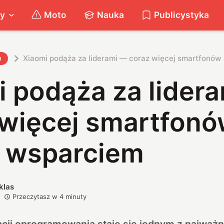
ty
Moto
Nauka
Publicystyka
Xiaomi podąża za liderami — coraz więcej smartfonów
h
i podąża za lider
 więcej smartfonó
m wsparciem
klas
Przeczytasz w
4
minuty
zacji oprogramowania staje się jednym z najważ