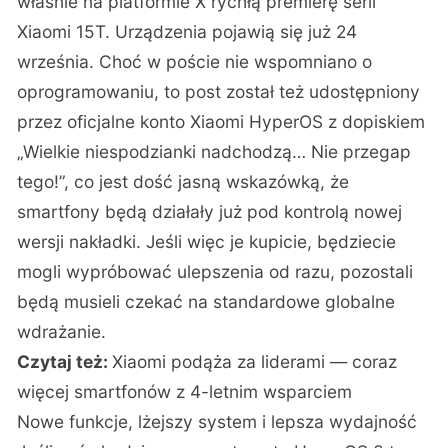
właśnie na platformie X rychłą premierę serii
Xiaomi 15T. Urządzenia pojawią się już 24
września. Choć w poście nie wspomniano o
oprogramowaniu, to post został też udostępniony
przez oficjalne konto
Xiaomi HyperOS z dopiskiem
„Wielkie niespodzianki nadchodzą… Nie przegap
tego!”
, co jest dość jasną wskazówką, że
smartfony będą działały już pod kontrolą nowej
wersji nakładki. Jeśli więc je kupicie, będziecie
mogli wypróbować ulepszenia od razu, pozostali
będą musieli czekać na standardowe globalne
wdrażanie.
Czytaj też:
Xiaomi podąża za liderami — coraz
więcej smartfonów z 4-letnim wsparciem
Nowe funkcje, lżejszy system i lepsza wydajność