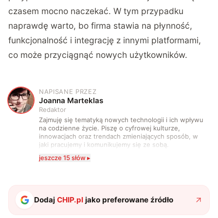
czasem mocno naczekać. W tym przypadku
naprawdę warto, bo firma stawia na płynność,
funkcjonalność i integrację z innymi platformami,
co może przyciągnąć nowych użytkowników.
NAPISANE PRZEZ
J
Joanna Marteklas
Redaktor
Zajmuję się tematyką nowych technologii i ich wpływu
na codzienne życie. Piszę o cyfrowej kulturze,
innowacjach oraz trendach zmieniających sposób, w
jaki pracujemy i komunikujemy się ze sobą.
Szczególnie interesuje mnie relacja między rozwojem
jeszcze 15 słów ▸
technologii a współczesną popkulturą. W wolnych
chwilach zakopuję się w książkach i komiksach —
najczęściej w fantastyce i wuxia.
Dodaj
CHIP.pl
jako preferowane źródło