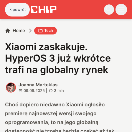
powrót
Home
Tech
Xiaomi zaskakuje.
HyperOS 3 już wkrótce
trafi na globalny rynek
Joanna Marteklas
J
09.09.2025
|
3
min
Choć dopiero niedawno Xiaomi ogłosiło
premierę najnowszej wersji swojego
oprogramowania, to na jego globalną
dostępność nie trzeba będzie czekać aż tak