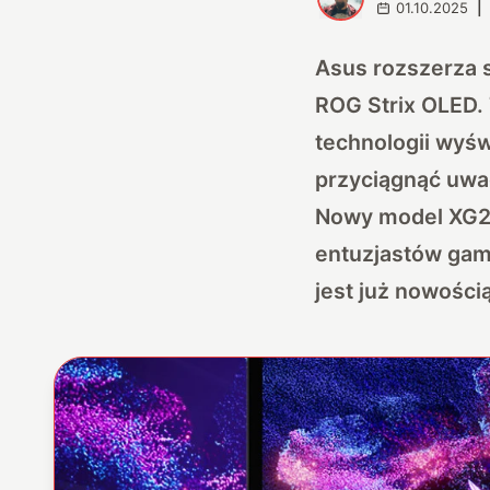
01.10.2025
|
Asus rozszerza 
ROG Strix OLED.
technologii wyśw
przyciągnąć uwa
Nowy model XG27
entuzjastów gam
jest już nowości