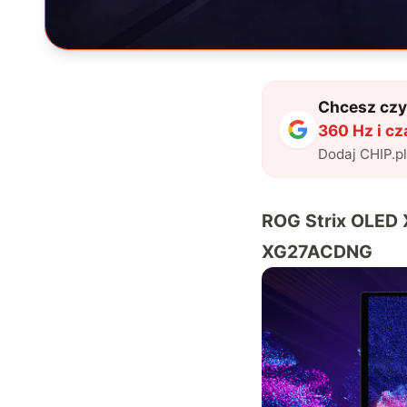
Chcesz czyt
360 Hz i cz
Dodaj CHIP.p
ROG Strix OLED
XG27ACDNG