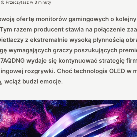
Przeczytasz w
3
minuty
swoją ofertę monitorów gamingowych o kolejny 
 Tym razem producent stawia na połączenie z
ietlaczy z ekstremalnie wysoką płynnością ob
gę wymagających graczy poszukujących premi
AQDNG wydaje się kontynuować strategię firm
ingowej rozgrywki. Choć technologia OLED w m
ą, wciąż budzi emocje.