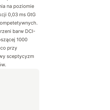
nia na poziomie
cji 0,03 ms GtG
 kompetetywnych.
trzeni barw DCI-
oszącej 1000
 co przy
owy sceptycyzm
ów.