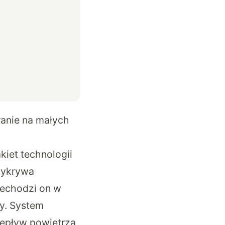
anie na małych
iet technologii
wykrywa
zechodzi on w
cy. System
zepływ powietrza