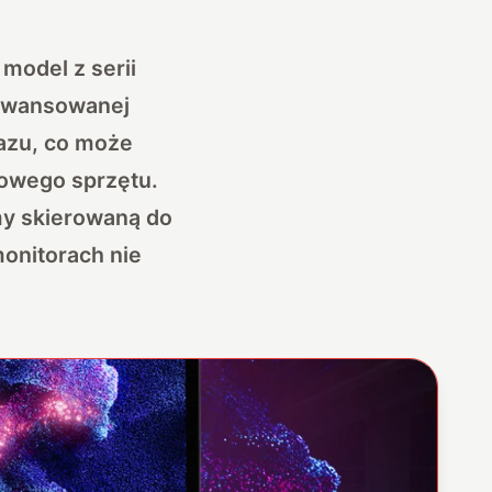
model z serii
aawansowanej
razu, co może
owego sprzętu.
y skierowaną do
onitorach nie