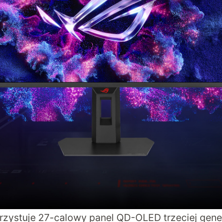
zystuje 27-calowy panel QD-OLED trzeciej gener