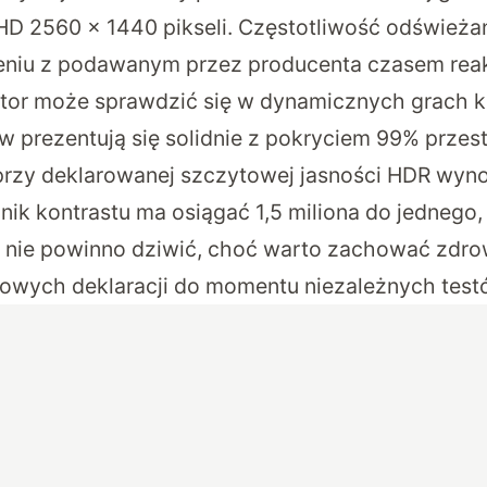
HD 2560 × 1440 pikseli
. Częstotliwość odświeża
eniu z podawanym przez producenta czasem reak
nitor może sprawdzić się w dynamicznych grach
w prezentują się solidnie z pokryciem 99% przes
przy deklarowanej szczytowej jasności HDR wyn
nik kontrastu ma osiągać 1,5 miliona do jednego,
D nie powinno dziwić, choć warto zachować zdr
owych deklaracji do momentu niezależnych test