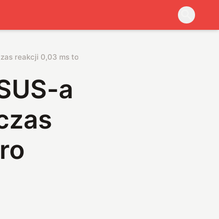
zas reakcji 0,03 ms to dopiero początek
ASUS-a
 czas
ero