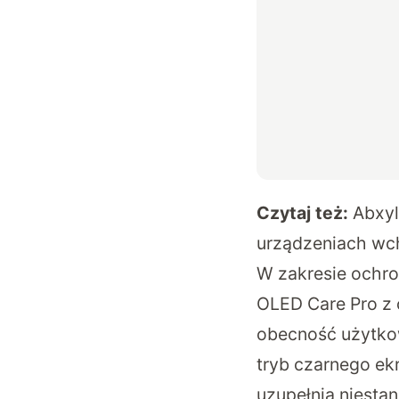
Czytaj też:
Abxyl
urządzeniach wc
W zakresie ochro
OLED Care Pro z 
obecność użytkow
tryb czarnego ek
uzupełnia niesta