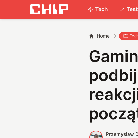
Tech
Tes
Home
Tec
Gamin
podbij
reakcj
począ
Przemysław D
P