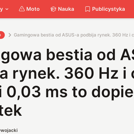
ty
Moto
Nauka
Publicystyka
Gamingowa bestia od ASUS-a podbija rynek. 360 Hz i c
h
gowa bestia od 
a rynek. 360 Hz i
i 0,03 ms to dopi
tek
wojacki