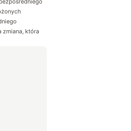
 bezpośredniego
łożonych
dniego
a zmiana, która