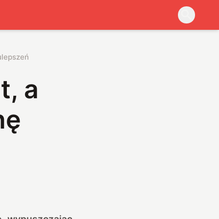
ulepszeń
t, a
nę
e, wypuszczając