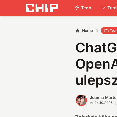
Tech
Tes
Home
Tec
ChatGP
OpenA
uleps
Joanna Marte
J
24.10.2025
|
Zaledwie kilka 