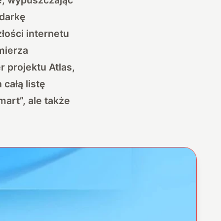
ądarkę
łości internetu
amierza
r projektu Atlas,
 całą listę
mart”, ale także