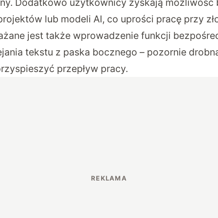
rony. Dodatkowo użytkownicy zyskają możliwość
rojektów lub modeli AI, co uprości pracę przy z
żane jest także wprowadzenie funkcji bezpośre
ejania tekstu z paska bocznego – pozornie drobn
rzyspieszyć przepływ pracy.