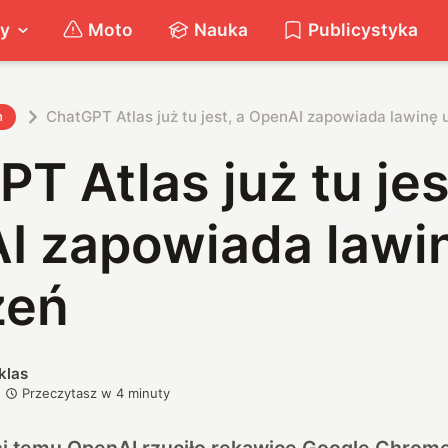
ty
Moto
Nauka
Publicystyka
ChatGPT Atlas już tu jest, a OpenAI zapowiada lawinę 
h
T Atlas już tu jes
I zapowiada lawi
zeń
klas
Przeczytasz w
4
minuty
dni temu OpenAI rzuciło rękawicę Google Chrom