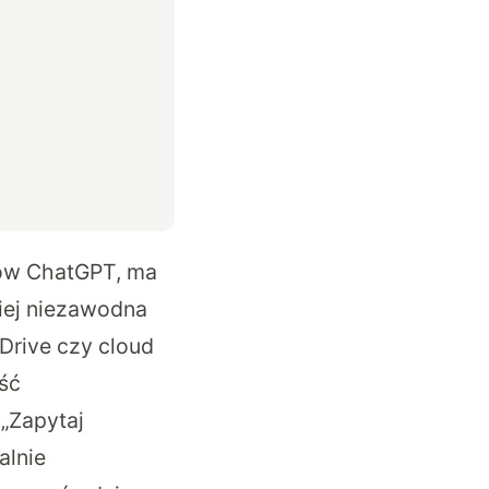
nów ChatGPT, ma
iej niezawodna
 Drive czy cloud
ść
„Zapytaj
alnie