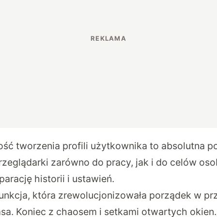
ość tworzenia profili użytkownika to absolutna p
rzeglądarki zarówno do pracy, jak i do celów oso
arację historii i ustawień.
funkcja, która zrewolucjonizowała porządek w pr
lasa. Koniec z chaosem i setkami otwartych okien.