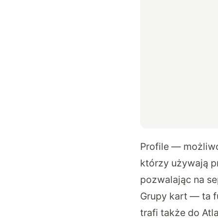
Profile — możliw
którzy używają p
pozwalając na sep
Grupy kart — ta 
trafi także do At