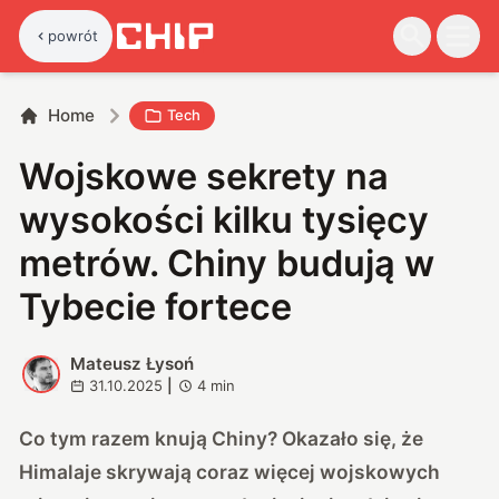
powrót
Home
Tech
Wojskowe sekrety na
wysokości kilku tysięcy
metrów. Chiny budują w
Tybecie fortece
Mateusz Łysoń
M
31.10.2025
|
4
min
Co tym razem knują Chiny? Okazało się, że
Himalaje skrywają coraz więcej wojskowych